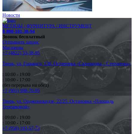
Новости
МЕТИЗЫ / ФУРНИТУРА / ИНСТРУМЕНТ
8-800-101-38-94
Звонок бесплатный
Отправить запрос
Магазины
+7 (4822) 53-38-95
Тверь, ул. Горького,
138. Остановка «Скворцова – Степанова»
: 10:00 - 19:00
: 10:00 - 17:00
(без перерыва на обед)
+7 (901) 988-70-95
Тверь, ул. Орджоникидзе,
22/25. Остановка «Площадь
Терешковой»
: 09:00 - 19:00
: 10:00 - 17:00
+7 (958) 193-57-73