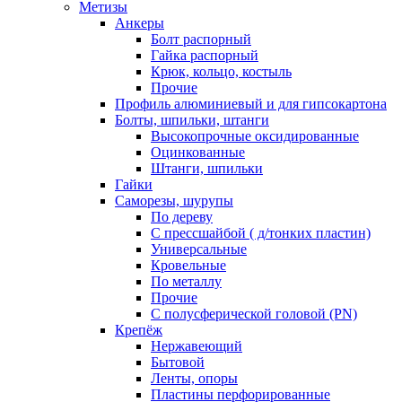
Метизы
Анкеры
Болт распорный
Гайка распорный
Крюк, кольцо, костыль
Прочие
Профиль алюминиевый и для гипсокартона
Болты, шпильки, штанги
Высокопрочные оксидированные
Оцинкованные
Штанги, шпильки
Гайки
Саморезы, шурупы
По дереву
С прессшайбой ( д/тонких пластин)
Универсальные
Кровельные
По металлу
Прочие
С полусферической головой (PN)
Крепёж
Нержавеющий
Бытовой
Ленты, опоры
Пластины перфорированные