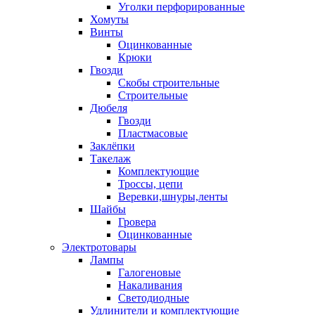
Уголки перфорированные
Хомуты
Винты
Оцинкованные
Крюки
Гвозди
Скобы строительные
Строительные
Дюбеля
Гвозди
Пластмасовые
Заклёпки
Такелаж
Комплектующие
Троссы, цепи
Веревки,шнуры,ленты
Шайбы
Гровера
Оцинкованные
Электротовары
Лампы
Галогеновые
Накаливания
Светодиодные
Удлинители и комплектующие