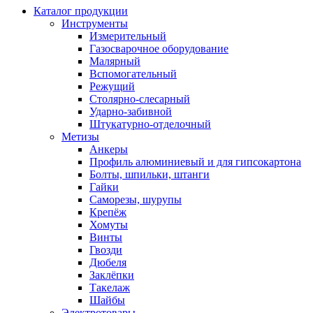
Каталог продукции
Инструменты
Измерительный
Газосварочное оборудование
Малярный
Вспомогательный
Режущий
Столярно-слесарный
Ударно-забивной
Штукатурно-отделочный
Метизы
Анкеры
Профиль алюминиевый и для гипсокартона
Болты, шпильки, штанги
Гайки
Саморезы, шурупы
Крепёж
Хомуты
Винты
Гвозди
Дюбеля
Заклёпки
Такелаж
Шайбы
Электротовары