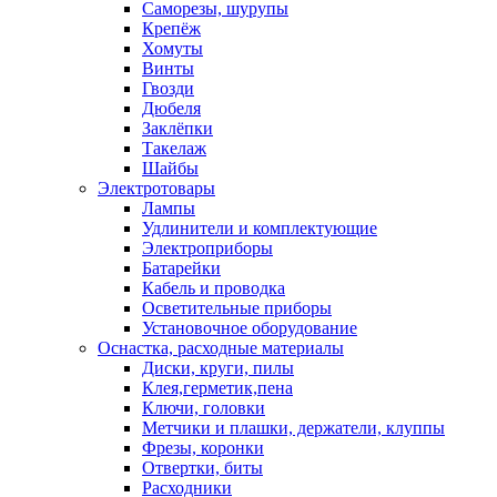
Саморезы, шурупы
Крепёж
Хомуты
Винты
Гвозди
Дюбеля
Заклёпки
Такелаж
Шайбы
Электротовары
Лампы
Удлинители и комплектующие
Электроприборы
Батарейки
Кабель и проводка
Осветительные приборы
Установочное оборудование
Оснастка, расходные материалы
Диски, круги, пилы
Клея,герметик,пена
Ключи, головки
Метчики и плашки, держатели, клуппы
Фрезы, коронки
Отвертки, биты
Расходники