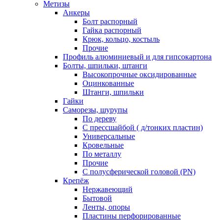
Метизы
Анкеры
Болт распорный
Гайка распорный
Крюк, кольцо, костыль
Прочие
Профиль алюминиевый и для гипсокартона
Болты, шпильки, штанги
Высокопрочные оксидированные
Оцинкованные
Штанги, шпильки
Гайки
Саморезы, шурупы
По дереву
С прессшайбой ( д/тонких пластин)
Универсальные
Кровельные
По металлу
Прочие
С полусферической головой (PN)
Крепёж
Нержавеющий
Бытовой
Ленты, опоры
Пластины перфорированные