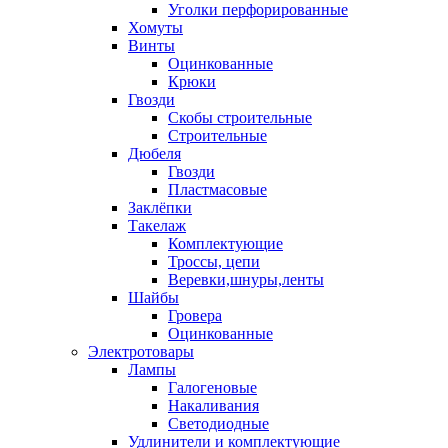
Уголки перфорированные
Хомуты
Винты
Оцинкованные
Крюки
Гвозди
Скобы строительные
Строительные
Дюбеля
Гвозди
Пластмасовые
Заклёпки
Такелаж
Комплектующие
Троссы, цепи
Веревки,шнуры,ленты
Шайбы
Гровера
Оцинкованные
Электротовары
Лампы
Галогеновые
Накаливания
Светодиодные
Удлинители и комплектующие