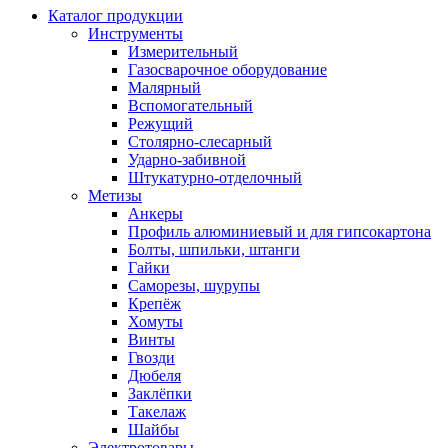
Каталог продукции
Инструменты
Измерительный
Газосварочное оборудование
Малярный
Вспомогательный
Режущий
Столярно-слесарный
Ударно-забивной
Штукатурно-отделочный
Метизы
Анкеры
Профиль алюминиевый и для гипсокартона
Болты, шпильки, штанги
Гайки
Саморезы, шурупы
Крепёж
Хомуты
Винты
Гвозди
Дюбеля
Заклёпки
Такелаж
Шайбы
Электротовары