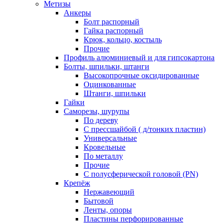
Метизы
Анкеры
Болт распорный
Гайка распорный
Крюк, кольцо, костыль
Прочие
Профиль алюминиевый и для гипсокартона
Болты, шпильки, штанги
Высокопрочные оксидированные
Оцинкованные
Штанги, шпильки
Гайки
Саморезы, шурупы
По дереву
С прессшайбой ( д/тонких пластин)
Универсальные
Кровельные
По металлу
Прочие
С полусферической головой (PN)
Крепёж
Нержавеющий
Бытовой
Ленты, опоры
Пластины перфорированные