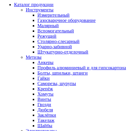
Каталог продукции
Инструменты
Измерительный
Газосварочное оборудование
Малярный
Вспомогательный
Режущий
Столярно-слесарный
Ударно-забивной
Штукатурно-отделочный
Метизы
Анкеры
Профиль алюминиевый и для гипсокартона
Болты, шпильки, штанги
Гайки
Саморезы, шурупы
Крепёж
Хомуты
Винты
Гвозди
Дюбеля
Заклёпки
Такелаж
Шайбы
Электротовары