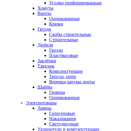
Уголки перфорированные
Хомуты
Винты
Оцинкованные
Крюки
Гвозди
Скобы строительные
Строительные
Дюбеля
Гвозди
Пластмасовые
Заклёпки
Такелаж
Комплектующие
Троссы, цепи
Веревки,шнуры,ленты
Шайбы
Гровера
Оцинкованные
Электротовары
Лампы
Галогеновые
Накаливания
Светодиодные
Удлинители и комплектующие