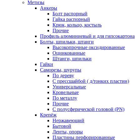
Метизы
Анкеры
Болт распорный
Гайка распорный
Крюк, кольцо, костыль
Прочие
Профиль алюминиевый и для гипсокартона
Болты, шпильки, штанги
Высокопрочные оксидированные
Оцинкованные
Штанги, шпильки
Гайки
Саморезы, шурупы
По дереву
С прессшайбой ( д/тонких пластин)
Универсальные
Кровельные
По металлу
Прочие
С полусферической головой (PN)
Крепёж
Нержавеющий
Бытовой
Ленты, опоры
Пластины перфорированные