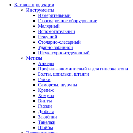
Каталог продукции
Инструменты
Измерительный
Газосварочное оборудование
Малярный
Вспомогательный
Режущий
Столярно-слесарный
Ударно-забивной
Штукатурно-отделочный
Метизы
Анкеры
Профиль алюминиевый и для гипсокартона
Болты, шпильки, штанги
Гайки
Саморезы, шурупы
Крепёж
Хомуты
Винты
Гвозди
Дюбеля
Заклёпки
Такелаж
Шайбы
Электротовары