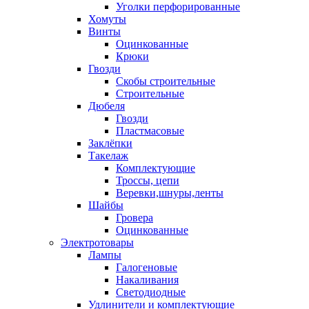
Уголки перфорированные
Хомуты
Винты
Оцинкованные
Крюки
Гвозди
Скобы строительные
Строительные
Дюбеля
Гвозди
Пластмасовые
Заклёпки
Такелаж
Комплектующие
Троссы, цепи
Веревки,шнуры,ленты
Шайбы
Гровера
Оцинкованные
Электротовары
Лампы
Галогеновые
Накаливания
Светодиодные
Удлинители и комплектующие