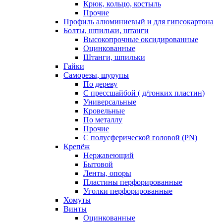
Крюк, кольцо, костыль
Прочие
Профиль алюминиевый и для гипсокартона
Болты, шпильки, штанги
Высокопрочные оксидированные
Оцинкованные
Штанги, шпильки
Гайки
Саморезы, шурупы
По дереву
С прессшайбой ( д/тонких пластин)
Универсальные
Кровельные
По металлу
Прочие
С полусферической головой (PN)
Крепёж
Нержавеющий
Бытовой
Ленты, опоры
Пластины перфорированные
Уголки перфорированные
Хомуты
Винты
Оцинкованные