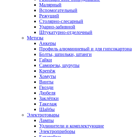
Малярный
Вспомогательный
Режущий
Столярно-слесарный
Ударно-забивной
Штукатурно-отделочный
Метизы
Анкеры
Профиль алюминиевый и для гипсокартона
Болты, шпильки, штанги
Гайки
Саморезы, шурупы
Крепёж
Хомуты
Винты
Гвозди
Дюбеля
Заклёпки
Такелаж
Шайбы
Электротовары
Лампы
Удлинители и комплектующие
Электроприборы
Батарейки