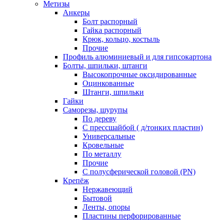
Метизы
Анкеры
Болт распорный
Гайка распорный
Крюк, кольцо, костыль
Прочие
Профиль алюминиевый и для гипсокартона
Болты, шпильки, штанги
Высокопрочные оксидированные
Оцинкованные
Штанги, шпильки
Гайки
Саморезы, шурупы
По дереву
С прессшайбой ( д/тонких пластин)
Универсальные
Кровельные
По металлу
Прочие
С полусферической головой (PN)
Крепёж
Нержавеющий
Бытовой
Ленты, опоры
Пластины перфорированные