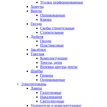
Уголки перфорированные
Хомуты
Винты
Оцинкованные
Крюки
Гвозди
Скобы строительные
Строительные
Дюбеля
Гвозди
Пластмасовые
Заклёпки
Такелаж
Комплектующие
Троссы, цепи
Веревки,шнуры,ленты
Шайбы
Гровера
Оцинкованные
Электротовары
Лампы
Галогеновые
Накаливания
Светодиодные
Удлинители и комплектующие