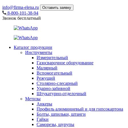
info@firma-elena.ru
Оставить заявку
8-800-101-38-94
Звонок бесплатный
Каталог продукции
Инструменты
Измерительный
Газосварочное оборудование
Малярный
Вспомогательный
Режущий
Столярно-слесарный
Ударно-забивной
Штукатурно-отделочный
Метизы
Анкеры
Профиль алюминиевый и для гипсокартона
Болты, шпильки, штанги
Гайки
Саморезы, шурупы