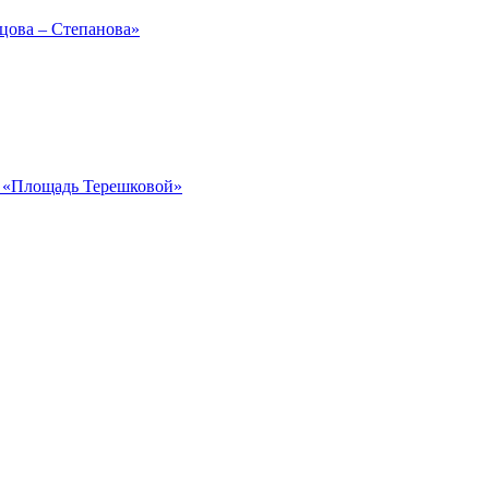
рцова – Степанова»
ка «Площадь Терешковой»