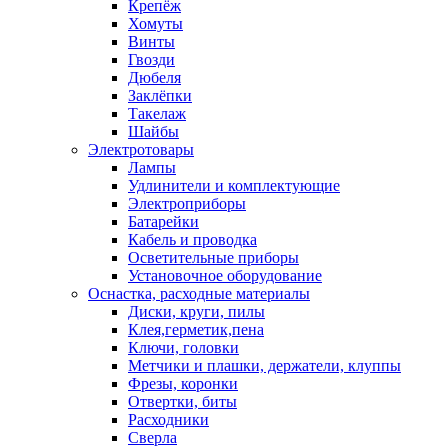
Крепёж
Хомуты
Винты
Гвозди
Дюбеля
Заклёпки
Такелаж
Шайбы
Электротовары
Лампы
Удлинители и комплектующие
Электроприборы
Батарейки
Кабель и проводка
Осветительные приборы
Установочное оборудование
Оснастка, расходные материалы
Диски, круги, пилы
Клея,герметик,пена
Ключи, головки
Метчики и плашки, держатели, клуппы
Фрезы, коронки
Отвертки, биты
Расходники
Сверла