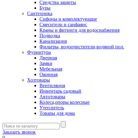
Средства защиты
Буры
Сантехника
Сифоны и комплектующие
Смесители и санфаянс
Краны и фитинги для водоснабжения
Подводка
Канализация
Фильтры, водоочистители,водяной пол.
Фурнитура
Дверная
Замки
Мебельная
Оконная
Хозтовары
Вентиляция
Инвентарь садовый
Автотовары
Колеса,опоры колесные
Утеплитель
Товары для дома
Заказать звонок
0