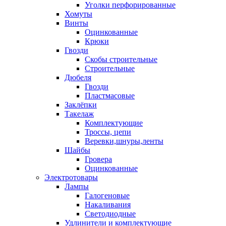
Уголки перфорированные
Хомуты
Винты
Оцинкованные
Крюки
Гвозди
Скобы строительные
Строительные
Дюбеля
Гвозди
Пластмасовые
Заклёпки
Такелаж
Комплектующие
Троссы, цепи
Веревки,шнуры,ленты
Шайбы
Гровера
Оцинкованные
Электротовары
Лампы
Галогеновые
Накаливания
Светодиодные
Удлинители и комплектующие