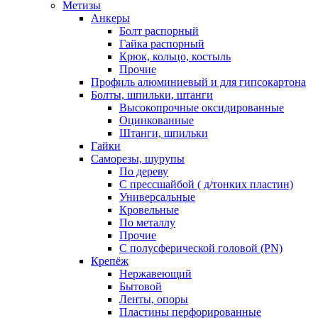
Метизы
Анкеры
Болт распорный
Гайка распорный
Крюк, кольцо, костыль
Прочие
Профиль алюминиевый и для гипсокартона
Болты, шпильки, штанги
Высокопрочные оксидированные
Оцинкованные
Штанги, шпильки
Гайки
Саморезы, шурупы
По дереву
С прессшайбой ( д/тонких пластин)
Универсальные
Кровельные
По металлу
Прочие
С полусферической головой (PN)
Крепёж
Нержавеющий
Бытовой
Ленты, опоры
Пластины перфорированные