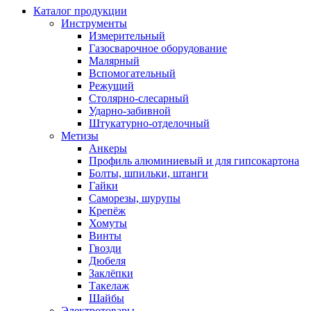
Каталог продукции
Инструменты
Измерительный
Газосварочное оборудование
Малярный
Вспомогательный
Режущий
Столярно-слесарный
Ударно-забивной
Штукатурно-отделочный
Метизы
Анкеры
Профиль алюминиевый и для гипсокартона
Болты, шпильки, штанги
Гайки
Саморезы, шурупы
Крепёж
Хомуты
Винты
Гвозди
Дюбеля
Заклёпки
Такелаж
Шайбы
Электротовары