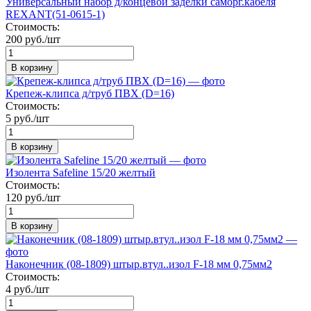
Универсальный набор д/концевой заделки саморг.кабеля
REXANT(51-0615-1)
Стоимость:
200 руб./шт
В корзину
Крепеж-клипса д/труб ПВХ (D=16)
Стоимость:
5 руб./шт
В корзину
Изолента Safeline 15/20 желтый
Стоимость:
120 руб./шт
В корзину
Наконечник (08-1809) штыр.втул..изол F-18 мм 0,75мм2
Стоимость:
4 руб./шт