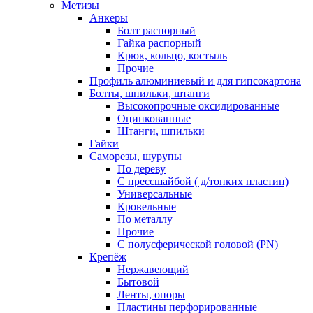
Метизы
Анкеры
Болт распорный
Гайка распорный
Крюк, кольцо, костыль
Прочие
Профиль алюминиевый и для гипсокартона
Болты, шпильки, штанги
Высокопрочные оксидированные
Оцинкованные
Штанги, шпильки
Гайки
Саморезы, шурупы
По дереву
С прессшайбой ( д/тонких пластин)
Универсальные
Кровельные
По металлу
Прочие
С полусферической головой (PN)
Крепёж
Нержавеющий
Бытовой
Ленты, опоры
Пластины перфорированные