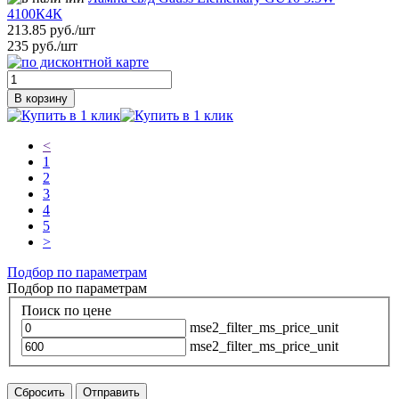
4100К4К
213.85 руб./шт
235 руб./шт
В корзину
<
1
2
3
4
5
>
Подбор по параметрам
Подбор по параметрам
Поиск по цене
mse2_filter_ms_price_unit
mse2_filter_ms_price_unit
Сбросить
Отправить