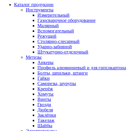
Каталог продукции
Инструменты
Измерительный
Газосварочное оборудование
Малярный
Вспомогательный
Режущий
Столярно-слесарный
Ударно-забивной
Штукатурно-отделочный
Метизы
Анкеры
Профиль алюминиевый и для гипсокартона
Болты, шпильки, штанги
Гайки
Саморезы, шурупы
Крепёж
Хомуты
Винты
Гвозди
Дюбеля
Заклёпки
Такелаж
Шайбы
Электротовары