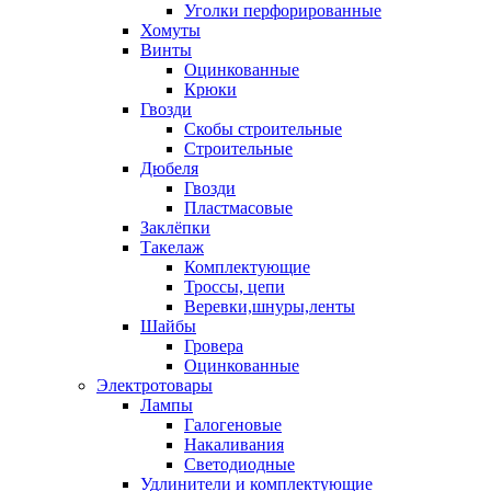
Уголки перфорированные
Хомуты
Винты
Оцинкованные
Крюки
Гвозди
Скобы строительные
Строительные
Дюбеля
Гвозди
Пластмасовые
Заклёпки
Такелаж
Комплектующие
Троссы, цепи
Веревки,шнуры,ленты
Шайбы
Гровера
Оцинкованные
Электротовары
Лампы
Галогеновые
Накаливания
Светодиодные
Удлинители и комплектующие