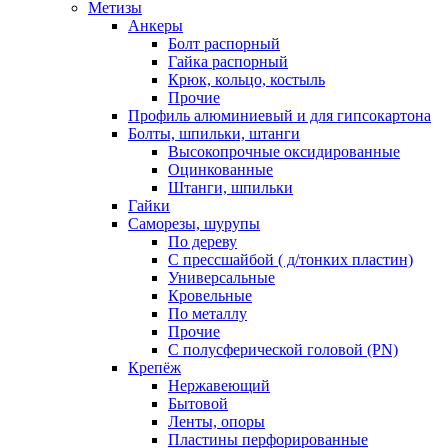
Метизы
Анкеры
Болт распорный
Гайка распорный
Крюк, кольцо, костыль
Прочие
Профиль алюминиевый и для гипсокартона
Болты, шпильки, штанги
Высокопрочные оксидированные
Оцинкованные
Штанги, шпильки
Гайки
Саморезы, шурупы
По дереву
С прессшайбой ( д/тонких пластин)
Универсальные
Кровельные
По металлу
Прочие
С полусферической головой (PN)
Крепёж
Нержавеющий
Бытовой
Ленты, опоры
Пластины перфорированные