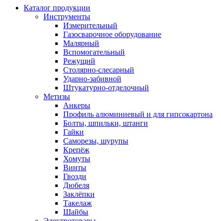
Каталог продукции
Инструменты
Измерительный
Газосварочное оборудование
Малярный
Вспомогательный
Режущий
Столярно-слесарный
Ударно-забивной
Штукатурно-отделочный
Метизы
Анкеры
Профиль алюминиевый и для гипсокартона
Болты, шпильки, штанги
Гайки
Саморезы, шурупы
Крепёж
Хомуты
Винты
Гвозди
Дюбеля
Заклёпки
Такелаж
Шайбы
Электротовары