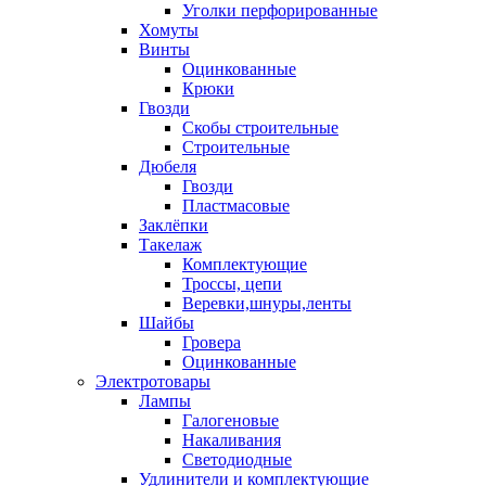
Уголки перфорированные
Хомуты
Винты
Оцинкованные
Крюки
Гвозди
Скобы строительные
Строительные
Дюбеля
Гвозди
Пластмасовые
Заклёпки
Такелаж
Комплектующие
Троссы, цепи
Веревки,шнуры,ленты
Шайбы
Гровера
Оцинкованные
Электротовары
Лампы
Галогеновые
Накаливания
Светодиодные
Удлинители и комплектующие