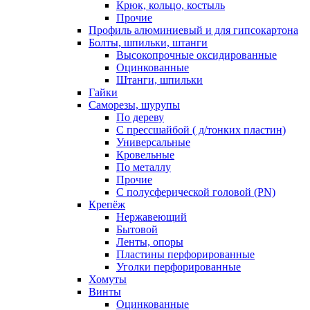
Крюк, кольцо, костыль
Прочие
Профиль алюминиевый и для гипсокартона
Болты, шпильки, штанги
Высокопрочные оксидированные
Оцинкованные
Штанги, шпильки
Гайки
Саморезы, шурупы
По дереву
С прессшайбой ( д/тонких пластин)
Универсальные
Кровельные
По металлу
Прочие
С полусферической головой (PN)
Крепёж
Нержавеющий
Бытовой
Ленты, опоры
Пластины перфорированные
Уголки перфорированные
Хомуты
Винты
Оцинкованные