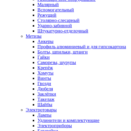
Малярный
Вспомогательный
Режущий
Столярно-слесарный
Ударно-забивной
Штукатурно-отделочный
Метизы
Анкеры
Профиль алюминиевый и для гипсокартона
Болты, шпильки, штанги
Гайки
Саморезы, шурупы
Крепёж
Хомуты
Винты
Гвозди
Дюбеля
Заклёпки
Такелаж
Шайбы
Электротовары
Лампы
Удлинители и комплектующие
Электроприборы
Батарейки