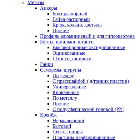
Метизы
Анкеры
Болт распорный
Гайка распорный
Крюк, кольцо, костыль
Прочие
Профиль алюминиевый и для гипсокартона
Болты, шпильки, штанги
Высокопрочные оксидированные
Оцинкованные
Штанги, шпильки
Гайки
Саморезы, шурупы
По дереву
С прессшайбой ( д/тонких пластин)
Универсальные
Кровельные
По металлу
Прочие
С полусферической головой (PN)
Крепёж
Нержавеющий
Бытовой
Ленты, опоры
Пластины перфорированные