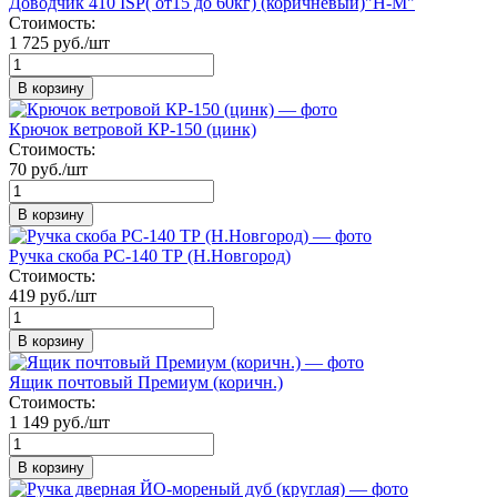
Доводчик 410 ISP( от15 до 60кг) (коричневый)"Н-М"
Стоимость:
1 725 руб./шт
В корзину
Крючок ветровой КР-150 (цинк)
Стоимость:
70 руб./шт
В корзину
Ручка скоба РС-140 ТР (Н.Новгород)
Стоимость:
419 руб./шт
В корзину
Ящик почтовый Премиум (коричн.)
Стоимость:
1 149 руб./шт
В корзину