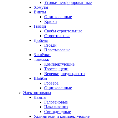
Уголки перфорированные
Хомуты
Винты
Оцинкованные
Крюки
Гвозди
Скобы строительные
Строительные
Дюбеля
Гвозди
Пластмасовые
Заклёпки
Такелаж
Комплектующие
Троссы, цепи
Веревки,шнуры,ленты
Шайбы
Гровера
Оцинкованные
Электротовары
Лампы
Галогеновые
Накаливания
Светодиодные
Удлинители и комплектующие