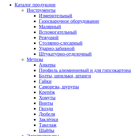
Каталог продукции
Инструменты
Измерительный
Газосварочное оборудование
Малярный
Вспомогательный
Режущий
Столярно-слесарный
Ударно-забивной
Штукатурно-отделочный
Метизы
Анкеры
Профиль алюминиевый и для гипсокартона
Болты, шпильки, штанги
Гайки
Саморезы, шурупы
Крепёж
Хомуты
Винты
Гвозди
Дюбеля
Заклёпки
Такелаж
Шайбы
Электротовары