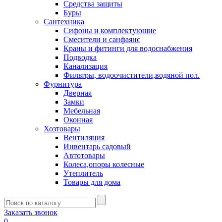
Средства защиты
Буры
Сантехника
Сифоны и комплектующие
Смесители и санфаянс
Краны и фитинги для водоснабжения
Подводка
Канализация
Фильтры, водоочистители,водяной пол.
Фурнитура
Дверная
Замки
Мебельная
Оконная
Хозтовары
Вентиляция
Инвентарь садовый
Автотовары
Колеса,опоры колесные
Утеплитель
Товары для дома
Заказать звонок
0