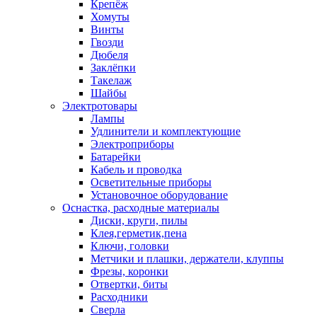
Крепёж
Хомуты
Винты
Гвозди
Дюбеля
Заклёпки
Такелаж
Шайбы
Электротовары
Лампы
Удлинители и комплектующие
Электроприборы
Батарейки
Кабель и проводка
Осветительные приборы
Установочное оборудование
Оснастка, расходные материалы
Диски, круги, пилы
Клея,герметик,пена
Ключи, головки
Метчики и плашки, держатели, клуппы
Фрезы, коронки
Отвертки, биты
Расходники
Сверла