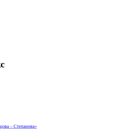
кс
рцова – Степанова»