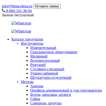
info@firma-elena.ru
Оставить заявку
8-800-101-38-94
Звонок бесплатный
Каталог продукции
Инструменты
Измерительный
Газосварочное оборудование
Малярный
Вспомогательный
Режущий
Столярно-слесарный
Ударно-забивной
Штукатурно-отделочный
Метизы
Анкеры
Профиль алюминиевый и для гипсокартона
Болты, шпильки, штанги
Гайки
Саморезы, шурупы