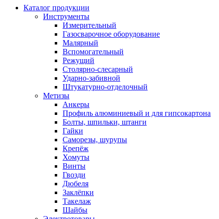
Каталог продукции
Инструменты
Измерительный
Газосварочное оборудование
Малярный
Вспомогательный
Режущий
Столярно-слесарный
Ударно-забивной
Штукатурно-отделочный
Метизы
Анкеры
Профиль алюминиевый и для гипсокартона
Болты, шпильки, штанги
Гайки
Саморезы, шурупы
Крепёж
Хомуты
Винты
Гвозди
Дюбеля
Заклёпки
Такелаж
Шайбы
Электротовары