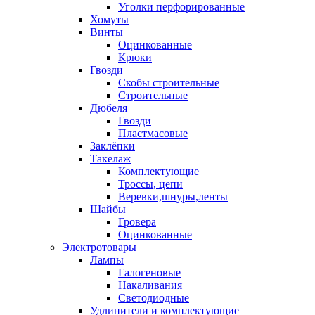
Уголки перфорированные
Хомуты
Винты
Оцинкованные
Крюки
Гвозди
Скобы строительные
Строительные
Дюбеля
Гвозди
Пластмасовые
Заклёпки
Такелаж
Комплектующие
Троссы, цепи
Веревки,шнуры,ленты
Шайбы
Гровера
Оцинкованные
Электротовары
Лампы
Галогеновые
Накаливания
Светодиодные
Удлинители и комплектующие