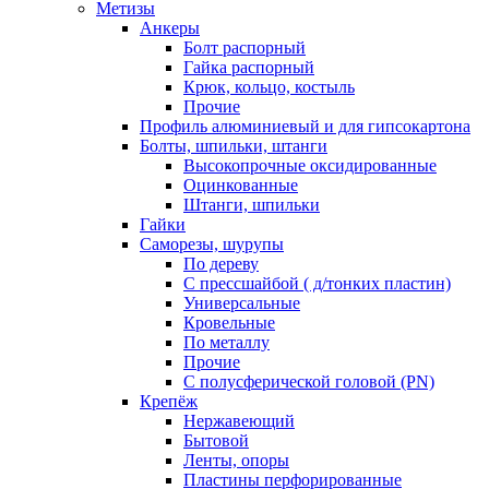
Метизы
Анкеры
Болт распорный
Гайка распорный
Крюк, кольцо, костыль
Прочие
Профиль алюминиевый и для гипсокартона
Болты, шпильки, штанги
Высокопрочные оксидированные
Оцинкованные
Штанги, шпильки
Гайки
Саморезы, шурупы
По дереву
С прессшайбой ( д/тонких пластин)
Универсальные
Кровельные
По металлу
Прочие
С полусферической головой (PN)
Крепёж
Нержавеющий
Бытовой
Ленты, опоры
Пластины перфорированные