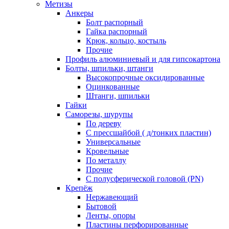
Метизы
Анкеры
Болт распорный
Гайка распорный
Крюк, кольцо, костыль
Прочие
Профиль алюминиевый и для гипсокартона
Болты, шпильки, штанги
Высокопрочные оксидированные
Оцинкованные
Штанги, шпильки
Гайки
Саморезы, шурупы
По дереву
С прессшайбой ( д/тонких пластин)
Универсальные
Кровельные
По металлу
Прочие
С полусферической головой (PN)
Крепёж
Нержавеющий
Бытовой
Ленты, опоры
Пластины перфорированные