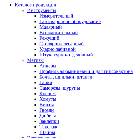
Каталог продукции
Инструменты
Измерительный
Газосварочное оборудование
Малярный
Вспомогательный
Режущий
Столярно-слесарный
Ударно-забивной
Штукатурно-отделочный
Метизы
Анкеры
Профиль алюминиевый и для гипсокартона
Болты, шпильки, штанги
Гайки
Саморезы, шурупы
Крепёж
Хомуты
Винты
Гвозди
Дюбеля
Заклёпки
Такелаж
Шайбы
Электротовары