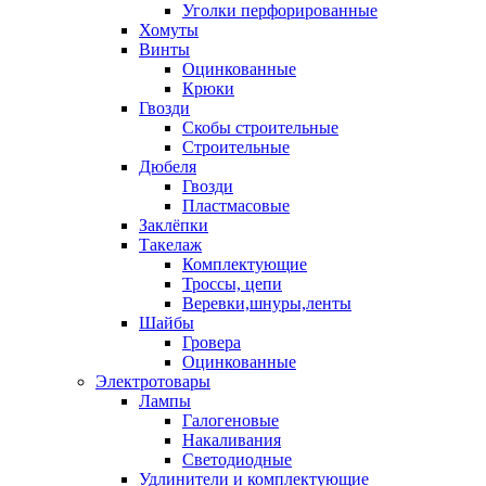
Уголки перфорированные
Хомуты
Винты
Оцинкованные
Крюки
Гвозди
Скобы строительные
Строительные
Дюбеля
Гвозди
Пластмасовые
Заклёпки
Такелаж
Комплектующие
Троссы, цепи
Веревки,шнуры,ленты
Шайбы
Гровера
Оцинкованные
Электротовары
Лампы
Галогеновые
Накаливания
Светодиодные
Удлинители и комплектующие