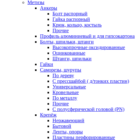
Метизы
Анкеры
Болт распорный
Гайка распорный
Крюк, кольцо, костыль
Прочие
Профиль алюминиевый и для гипсокартона
Болты, шпильки, штанги
Высокопрочные оксидированные
Оцинкованные
Штанги, шпильки
Гайки
Саморезы, шурупы
По дереву
С прессшайбой ( д/тонких пластин)
Универсальные
Кровельные
По металлу
Прочие
С полусферической головой (PN)
Крепёж
Нержавеющий
Бытовой
Ленты, опоры
Пластины перфорированные