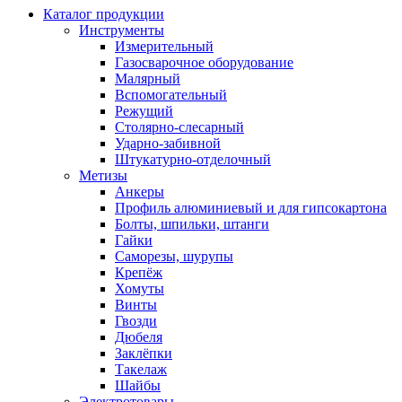
Каталог продукции
Инструменты
Измерительный
Газосварочное оборудование
Малярный
Вспомогательный
Режущий
Столярно-слесарный
Ударно-забивной
Штукатурно-отделочный
Метизы
Анкеры
Профиль алюминиевый и для гипсокартона
Болты, шпильки, штанги
Гайки
Саморезы, шурупы
Крепёж
Хомуты
Винты
Гвозди
Дюбеля
Заклёпки
Такелаж
Шайбы
Электротовары