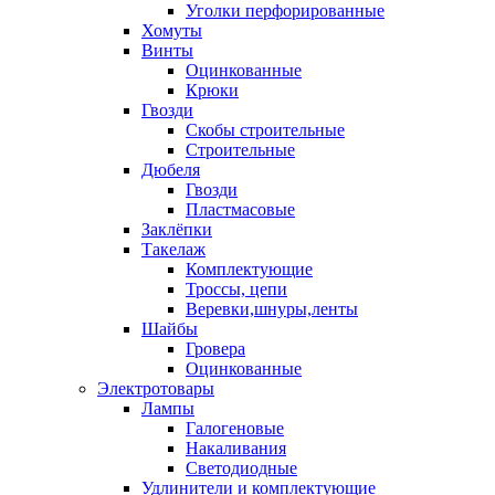
Уголки перфорированные
Хомуты
Винты
Оцинкованные
Крюки
Гвозди
Скобы строительные
Строительные
Дюбеля
Гвозди
Пластмасовые
Заклёпки
Такелаж
Комплектующие
Троссы, цепи
Веревки,шнуры,ленты
Шайбы
Гровера
Оцинкованные
Электротовары
Лампы
Галогеновые
Накаливания
Светодиодные
Удлинители и комплектующие