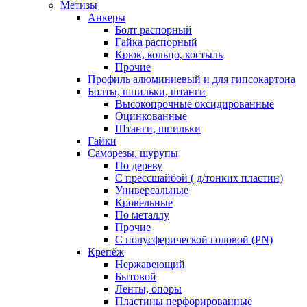
Метизы
Анкеры
Болт распорный
Гайка распорный
Крюк, кольцо, костыль
Прочие
Профиль алюминиевый и для гипсокартона
Болты, шпильки, штанги
Высокопрочные оксидированные
Оцинкованные
Штанги, шпильки
Гайки
Саморезы, шурупы
По дереву
С прессшайбой ( д/тонких пластин)
Универсальные
Кровельные
По металлу
Прочие
С полусферической головой (PN)
Крепёж
Нержавеющий
Бытовой
Ленты, опоры
Пластины перфорированные