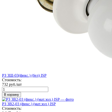
РЗ ЗШ-03(фикс.) (бел) ISP
Стоимость:
732 руб./шт
В корзину
РЗ ЗВ2-03 (фикс.) (мат.зол.) ISP
Стоимость: