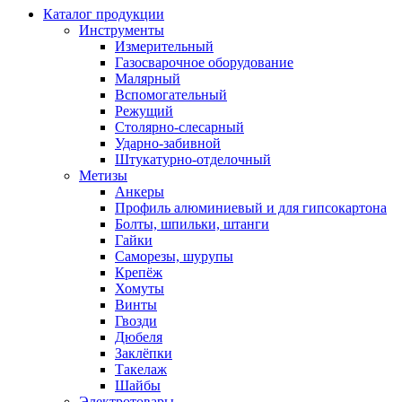
Каталог продукции
Инструменты
Измерительный
Газосварочное оборудование
Малярный
Вспомогательный
Режущий
Столярно-слесарный
Ударно-забивной
Штукатурно-отделочный
Метизы
Анкеры
Профиль алюминиевый и для гипсокартона
Болты, шпильки, штанги
Гайки
Саморезы, шурупы
Крепёж
Хомуты
Винты
Гвозди
Дюбеля
Заклёпки
Такелаж
Шайбы
Электротовары