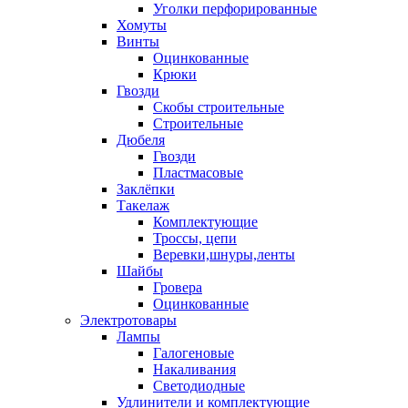
Уголки перфорированные
Хомуты
Винты
Оцинкованные
Крюки
Гвозди
Скобы строительные
Строительные
Дюбеля
Гвозди
Пластмасовые
Заклёпки
Такелаж
Комплектующие
Троссы, цепи
Веревки,шнуры,ленты
Шайбы
Гровера
Оцинкованные
Электротовары
Лампы
Галогеновые
Накаливания
Светодиодные
Удлинители и комплектующие