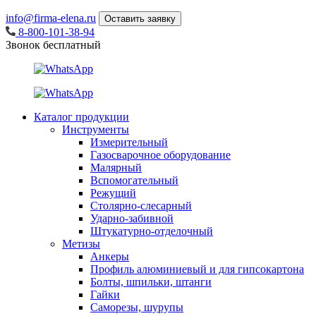
info@firma-elena.ru
Оставить заявку
8-800-101-38-94
Звонок бесплатный
Каталог продукции
Инструменты
Измерительный
Газосварочное оборудование
Малярный
Вспомогательный
Режущий
Столярно-слесарный
Ударно-забивной
Штукатурно-отделочный
Метизы
Анкеры
Профиль алюминиевый и для гипсокартона
Болты, шпильки, штанги
Гайки
Саморезы, шурупы