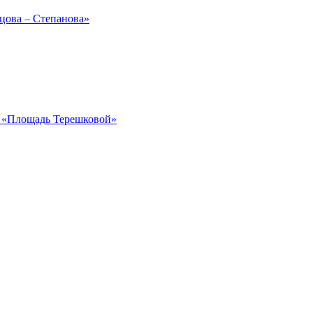
рцова – Степанова»
ка «Площадь Терешковой»