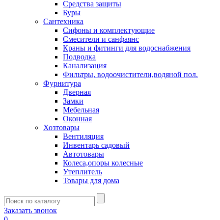
Средства защиты
Буры
Сантехника
Сифоны и комплектующие
Смесители и санфаянс
Краны и фитинги для водоснабжения
Подводка
Канализация
Фильтры, водоочистители,водяной пол.
Фурнитура
Дверная
Замки
Мебельная
Оконная
Хозтовары
Вентиляция
Инвентарь садовый
Автотовары
Колеса,опоры колесные
Утеплитель
Товары для дома
Заказать звонок
0