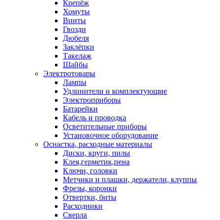
Крепёж
Хомуты
Винты
Гвозди
Дюбеля
Заклёпки
Такелаж
Шайбы
Электротовары
Лампы
Удлинители и комплектующие
Электроприборы
Батарейки
Кабель и проводка
Осветительные приборы
Установочное оборудование
Оснастка, расходные материалы
Диски, круги, пилы
Клея,герметик,пена
Ключи, головки
Метчики и плашки, держатели, клуппы
Фрезы, коронки
Отвертки, биты
Расходники
Сверла