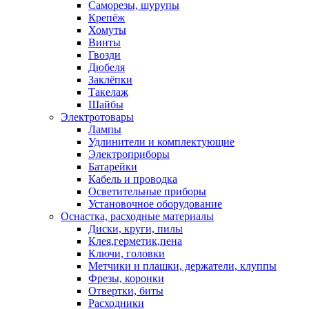
Саморезы, шурупы
Крепёж
Хомуты
Винты
Гвозди
Дюбеля
Заклёпки
Такелаж
Шайбы
Электротовары
Лампы
Удлинители и комплектующие
Электроприборы
Батарейки
Кабель и проводка
Осветительные приборы
Установочное оборудование
Оснастка, расходные материалы
Диски, круги, пилы
Клея,герметик,пена
Ключи, головки
Метчики и плашки, держатели, клуппы
Фрезы, коронки
Отвертки, биты
Расходники