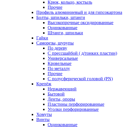
Крюк, кольцо, костыль
Прочие
Профиль алюминиевый и для гипсокартона
Болты, шпильки, штанги
Высокопрочные оксидированные
Оцинкованные
Штанги, шпильки
Гайки
Саморезы, шурупы
По дереву
С прессшайбой ( д/тонких пластин)
Универсальные
Кровельные
По металлу
Прочие
С полусферической головой (PN)
Крепёж
Нержавеющий
Бытовой
Ленты, опоры
Пластины перфорированные
Уголки перфорированные
Хомуты
Винты
Оцинкованные