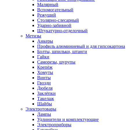
Малярный
Вспомогательный
Режущий
Столярно-слесарный
Ударно-забивной
Штукатурно-отделочный
Метизы
Анкеры
Профиль алюминиевый и для гипсокартона
Болты, шпильки, штанги
Гайки
Саморезы, шурупы
Крепёж
Хомуты
Винты
Гвозди
Дюбеля
Заклёпки
Такелаж
Шайбы
Электротовары
Лампы
Удлинители и комплектующие
Электроприборы
Батарейки