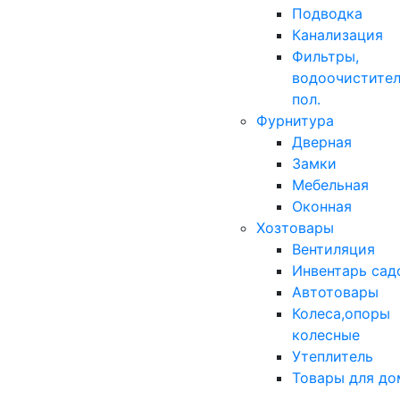
Подводка
Канализация
Фильтры,
водоочистител
пол.
Фурнитура
Дверная
Замки
Мебельная
Оконная
Хозтовары
Вентиляция
Инвентарь сад
Автотовары
Колеса,опоры
колесные
Утеплитель
Товары для до