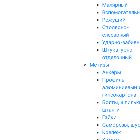
Малярный
Вспомогатель
Режущий
Столярно-
слесарный
Ударно-забивн
Штукатурно-
отделочный
Метизы
Анкеры
Профиль
алюминиевый 
гипсокартона
Болты, шпильк
штанги
Гайки
Саморезы, шу
Крепёж
Хомуты