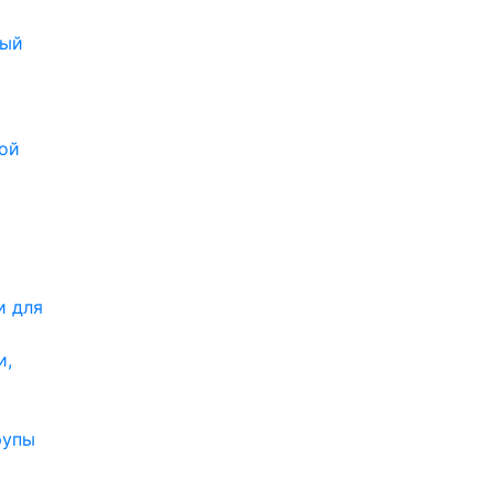
ный
ой
и для
и,
рупы