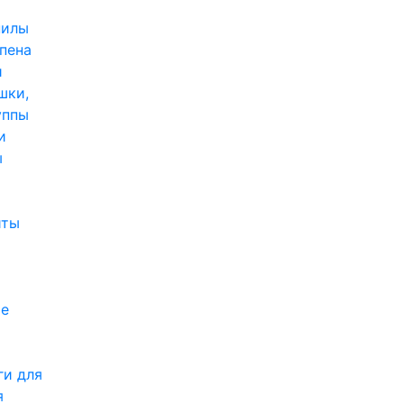
пилы
,пена
и
шки,
уппы
и
ы
иты
е
ги для
я