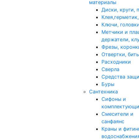
материалы
Диски, круги, 
Клея,герметик
Ключи, головк
Метчики и пла
держатели, кл
Фрезы, коронк
Отвертки, бит
Расходники
Сверла
Средства защ
Буры
Сантехника
Сифоны и
комплектующи
Смесители и
санфаянс
Краны и фитин
водоснабжени