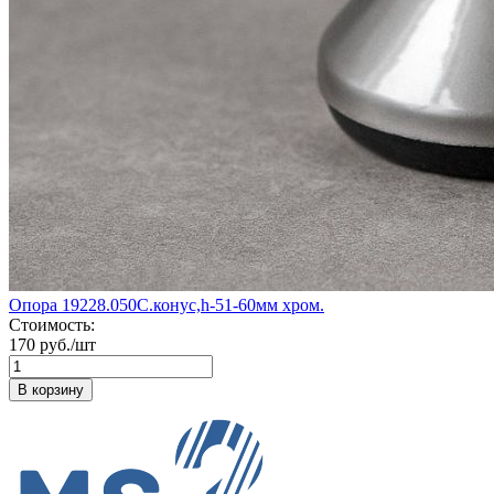
Опора 19228.050С.конус,h-51-60мм хром.
Стоимость:
170 руб./шт
В корзину