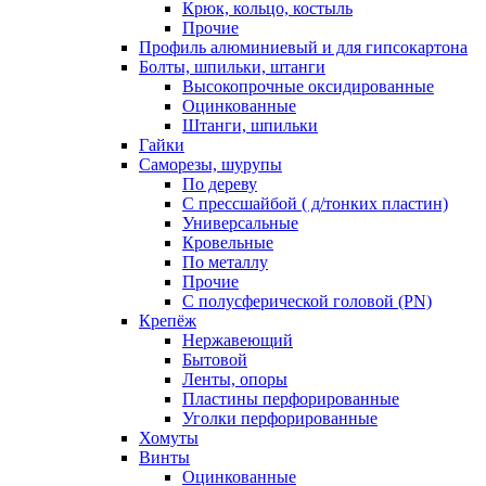
Крюк, кольцо, костыль
Прочие
Профиль алюминиевый и для гипсокартона
Болты, шпильки, штанги
Высокопрочные оксидированные
Оцинкованные
Штанги, шпильки
Гайки
Саморезы, шурупы
По дереву
С прессшайбой ( д/тонких пластин)
Универсальные
Кровельные
По металлу
Прочие
С полусферической головой (PN)
Крепёж
Нержавеющий
Бытовой
Ленты, опоры
Пластины перфорированные
Уголки перфорированные
Хомуты
Винты
Оцинкованные