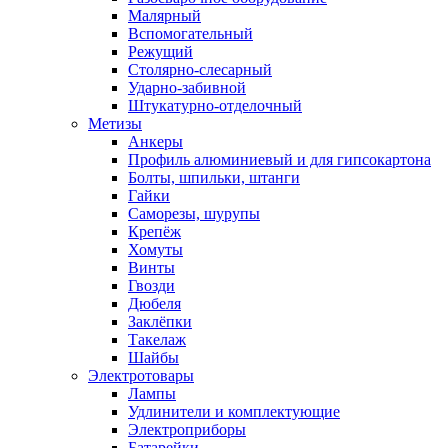
Малярный
Вспомогательный
Режущий
Столярно-слесарный
Ударно-забивной
Штукатурно-отделочный
Метизы
Анкеры
Профиль алюминиевый и для гипсокартона
Болты, шпильки, штанги
Гайки
Саморезы, шурупы
Крепёж
Хомуты
Винты
Гвозди
Дюбеля
Заклёпки
Такелаж
Шайбы
Электротовары
Лампы
Удлинители и комплектующие
Электроприборы
Батарейки