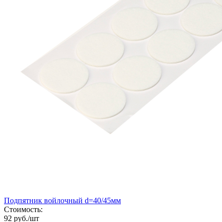
Подпятник войлочный d=40/45мм
Стоимость:
92 руб./шт