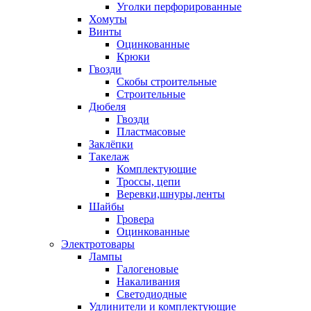
Уголки перфорированные
Хомуты
Винты
Оцинкованные
Крюки
Гвозди
Скобы строительные
Строительные
Дюбеля
Гвозди
Пластмасовые
Заклёпки
Такелаж
Комплектующие
Троссы, цепи
Веревки,шнуры,ленты
Шайбы
Гровера
Оцинкованные
Электротовары
Лампы
Галогеновые
Накаливания
Светодиодные
Удлинители и комплектующие