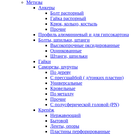
Метизы
Анкеры
Болт распорный
Гайка распорный
Крюк, кольцо, костыль
Прочие
Профиль алюминиевый и для гипсокартона
Болты, шпильки, штанги
Высокопрочные оксидированные
Оцинкованные
Штанги, шпильки
Гайки
Саморезы, шурупы
По дереву
С прессшайбой ( д/тонких пластин)
Универсальные
Кровельные
По металлу
Прочие
С полусферической головой (PN)
Крепёж
Нержавеющий
Бытовой
Ленты, опоры
Пластины перфорированные