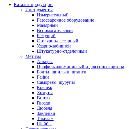
Каталог продукции
Инструменты
Измерительный
Газосварочное оборудование
Малярный
Вспомогательный
Режущий
Столярно-слесарный
Ударно-забивной
Штукатурно-отделочный
Метизы
Анкеры
Профиль алюминиевый и для гипсокартона
Болты, шпильки, штанги
Гайки
Саморезы, шурупы
Крепёж
Хомуты
Винты
Гвозди
Дюбеля
Заклёпки
Такелаж
Шайбы
Электротовары