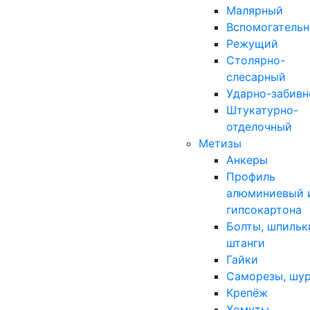
Малярный
Вспомогатель
Режущий
Столярно-
слесарный
Ударно-забивн
Штукатурно-
отделочный
Метизы
Анкеры
Профиль
алюминиевый 
гипсокартона
Болты, шпильк
штанги
Гайки
Саморезы, шу
Крепёж
Хомуты