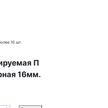
олее 10 шт.
ируемая П
рная 16мм.