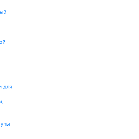
ный
ой
и для
и,
рупы