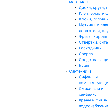
материалы
Диски, круги, 
Клея,герметик
Ключи, головк
Метчики и пла
держатели, кл
Фрезы, коронк
Отвертки, бит
Расходники
Сверла
Средства защ
Буры
Сантехника
Сифоны и
комплектующи
Смесители и
санфаянс
Краны и фитин
водоснабжени