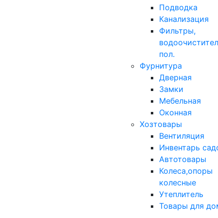
Подводка
Канализация
Фильтры,
водоочистител
пол.
Фурнитура
Дверная
Замки
Мебельная
Оконная
Хозтовары
Вентиляция
Инвентарь сад
Автотовары
Колеса,опоры
колесные
Утеплитель
Товары для до