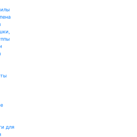
пилы
,пена
и
шки,
уппы
и
ы
иты
е
ги для
я