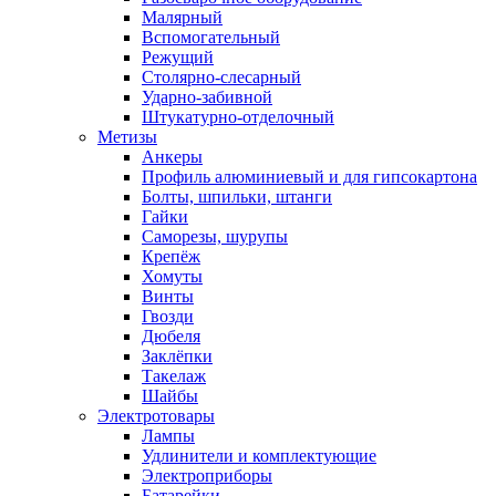
Малярный
Вспомогательный
Режущий
Столярно-слесарный
Ударно-забивной
Штукатурно-отделочный
Метизы
Анкеры
Профиль алюминиевый и для гипсокартона
Болты, шпильки, штанги
Гайки
Саморезы, шурупы
Крепёж
Хомуты
Винты
Гвозди
Дюбеля
Заклёпки
Такелаж
Шайбы
Электротовары
Лампы
Удлинители и комплектующие
Электроприборы
Батарейки