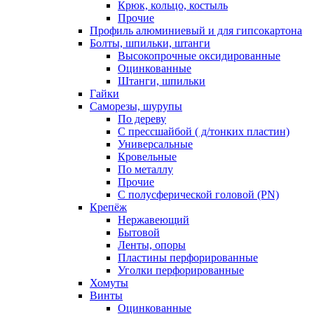
Крюк, кольцо, костыль
Прочие
Профиль алюминиевый и для гипсокартона
Болты, шпильки, штанги
Высокопрочные оксидированные
Оцинкованные
Штанги, шпильки
Гайки
Саморезы, шурупы
По дереву
С прессшайбой ( д/тонких пластин)
Универсальные
Кровельные
По металлу
Прочие
С полусферической головой (PN)
Крепёж
Нержавеющий
Бытовой
Ленты, опоры
Пластины перфорированные
Уголки перфорированные
Хомуты
Винты
Оцинкованные