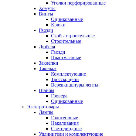
Уголки перфорированные
Хомуты
Винты
Оцинкованные
Крюки
Гвозди
Скобы строительные
Строительные
Дюбеля
Гвозди
Пластмасовые
Заклёпки
Такелаж
Комплектующие
Троссы, цепи
Веревки,шнуры,ленты
Шайбы
Гровера
Оцинкованные
Электротовары
Лампы
Галогеновые
Накаливания
Светодиодные
Удлинители и комплектующие