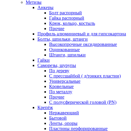
Метизы
Анкеры
Болт распорный
Гайка распорный
Крюк, кольцо, костыль
Прочие
Профиль алюминиевый и для гипсокартона
Болты, шпильки, штанги
Высокопрочные оксидированные
Оцинкованные
Штанги, шпильки
Гайки
Саморезы, шурупы
По дереву
С прессшайбой ( д/тонких пластин)
Универсальные
Кровельные
По металлу
Прочие
С полусферической головой (PN)
Крепёж
Нержавеющий
Бытовой
Ленты, опоры
Пластины перфорированные