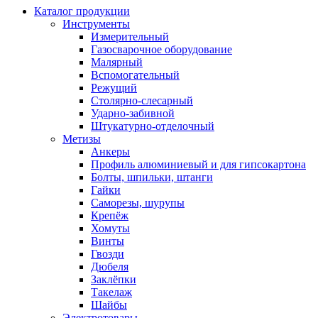
Каталог продукции
Инструменты
Измерительный
Газосварочное оборудование
Малярный
Вспомогательный
Режущий
Столярно-слесарный
Ударно-забивной
Штукатурно-отделочный
Метизы
Анкеры
Профиль алюминиевый и для гипсокартона
Болты, шпильки, штанги
Гайки
Саморезы, шурупы
Крепёж
Хомуты
Винты
Гвозди
Дюбеля
Заклёпки
Такелаж
Шайбы
Электротовары