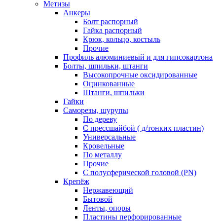
Метизы
Анкеры
Болт распорный
Гайка распорный
Крюк, кольцо, костыль
Прочие
Профиль алюминиевый и для гипсокартона
Болты, шпильки, штанги
Высокопрочные оксидированные
Оцинкованные
Штанги, шпильки
Гайки
Саморезы, шурупы
По дереву
С прессшайбой ( д/тонких пластин)
Универсальные
Кровельные
По металлу
Прочие
С полусферической головой (PN)
Крепёж
Нержавеющий
Бытовой
Ленты, опоры
Пластины перфорированные