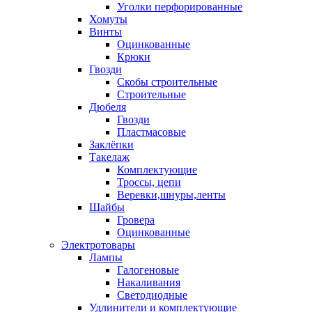
Уголки перфорированные
Хомуты
Винты
Оцинкованные
Крюки
Гвозди
Скобы строительные
Строительные
Дюбеля
Гвозди
Пластмасовые
Заклёпки
Такелаж
Комплектующие
Троссы, цепи
Веревки,шнуры,ленты
Шайбы
Гровера
Оцинкованные
Электротовары
Лампы
Галогеновые
Накаливания
Светодиодные
Удлинители и комплектующие