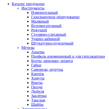
Каталог продукции
Инструменты
Измерительный
Газосварочное оборудование
Малярный
Вспомогательный
Режущий
Столярно-слесарный
Ударно-забивной
Штукатурно-отделочный
Метизы
Анкеры
Профиль алюминиевый и для гипсокартона
Болты, шпильки, штанги
Гайки
Саморезы, шурупы
Крепёж
Хомуты
Винты
Гвозди
Дюбеля
Заклёпки
Такелаж
Шайбы
Электротовары