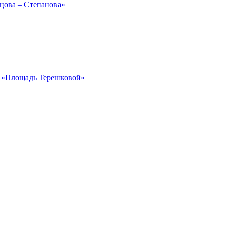
рцова – Степанова»
ка «Площадь Терешковой»