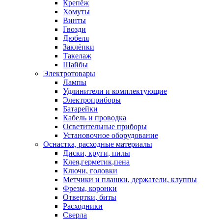
Крепёж
Хомуты
Винты
Гвозди
Дюбеля
Заклёпки
Такелаж
Шайбы
Электротовары
Лампы
Удлинители и комплектующие
Электроприборы
Батарейки
Кабель и проводка
Осветительные приборы
Установочное оборудование
Оснастка, расходные материалы
Диски, круги, пилы
Клея,герметик,пена
Ключи, головки
Метчики и плашки, держатели, клуппы
Фрезы, коронки
Отвертки, биты
Расходники
Сверла