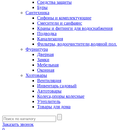
Средства защиты
Буры
Сантехника
Сифоны и комплектующие
Смесители и санфаянс
Краны и фитинги для водоснабжения
Подводка
Канализация
Фильтры, водоочистители,водяной пол.
Фурнитура
Дверная
Замки
Мебельная
Оконная
Хозтовары
Вентиляция
Инвентарь садовый
Автотовары
Колеса,опоры колесные
Утеплитель
Товары для дома
Заказать звонок
0