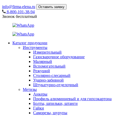
info@firma-elena.ru
Оставить заявку
8-800-101-38-94
Звонок бесплатный
Каталог продукции
Инструменты
Измерительный
Газосварочное оборудование
Малярный
Вспомогательный
Режущий
Столярно-слесарный
Ударно-забивной
Штукатурно-отделочный
Метизы
Анкеры
Профиль алюминиевый и для гипсокартона
Болты, шпильки, штанги
Гайки
Саморезы, шурупы