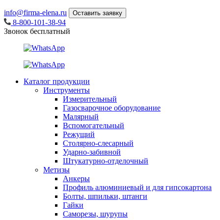
info@firma-elena.ru
Оставить заявку
8-800-101-38-94
Звонок бесплатный
Каталог продукции
Инструменты
Измерительный
Газосварочное оборудование
Малярный
Вспомогательный
Режущий
Столярно-слесарный
Ударно-забивной
Штукатурно-отделочный
Метизы
Анкеры
Профиль алюминиевый и для гипсокартона
Болты, шпильки, штанги
Гайки
Саморезы, шурупы