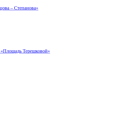
рцова – Степанова»
ка «Площадь Терешковой»