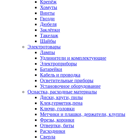
Крепёж
Хомуты
Винты
Гвозди
Дюбеля
Заклёпки
Такелаж
Шайбы
Электротовары
Лампы
Удлинители и комплектующие
Электроприборы
Батарейки
Кабель и проводка
Осветительные приборы
Установочное оборудование
Оснастка, расходные материалы
Диски, круги, пилы
Клея,герметик,пена
Ключи, головки
Метчики и плашки, держатели, клуппы
Фрезы, коронки
Отвертки, биты
Расходники
Сверла