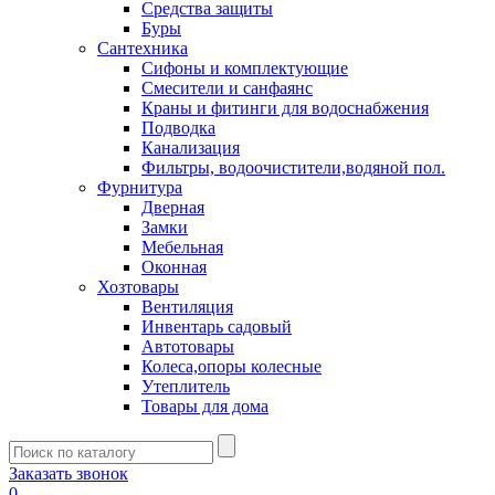
Средства защиты
Буры
Сантехника
Сифоны и комплектующие
Смесители и санфаянс
Краны и фитинги для водоснабжения
Подводка
Канализация
Фильтры, водоочистители,водяной пол.
Фурнитура
Дверная
Замки
Мебельная
Оконная
Хозтовары
Вентиляция
Инвентарь садовый
Автотовары
Колеса,опоры колесные
Утеплитель
Товары для дома
Заказать звонок
0