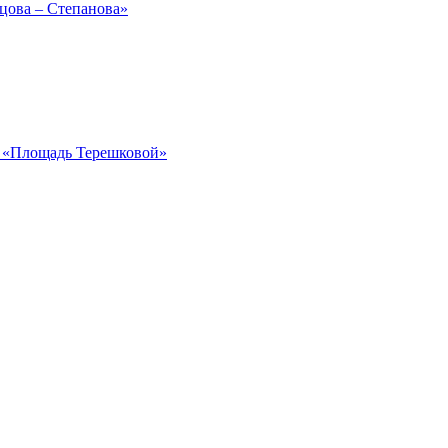
рцова – Степанова»
ка «Площадь Терешковой»