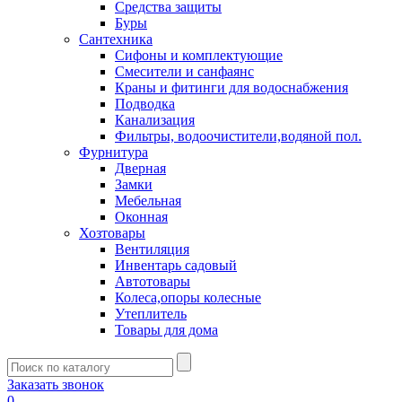
Средства защиты
Буры
Сантехника
Сифоны и комплектующие
Смесители и санфаянс
Краны и фитинги для водоснабжения
Подводка
Канализация
Фильтры, водоочистители,водяной пол.
Фурнитура
Дверная
Замки
Мебельная
Оконная
Хозтовары
Вентиляция
Инвентарь садовый
Автотовары
Колеса,опоры колесные
Утеплитель
Товары для дома
Заказать звонок
0