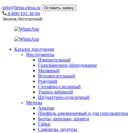
info@firma-elena.ru
Оставить заявку
8-800-101-38-94
Звонок бесплатный
Каталог продукции
Инструменты
Измерительный
Газосварочное оборудование
Малярный
Вспомогательный
Режущий
Столярно-слесарный
Ударно-забивной
Штукатурно-отделочный
Метизы
Анкеры
Профиль алюминиевый и для гипсокартона
Болты, шпильки, штанги
Гайки
Саморезы, шурупы