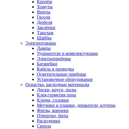
Крепёж
Хомуты
Винты
Гвозди
Дюбеля
Заклёпки
Такелаж
Шайбы
Электротовары
Лампы
Удлинители и комплектующие
Электроприборы
Батарейки
Кабель и проводка
Осветительные приборы
Установочное оборудование
Оснастка, расходные материалы
Диски, круги, пилы
Клея,герметик,пена
Ключи, головки
Метчики и плашки, держатели, клуппы
Фрезы, коронки
Отвертки, биты
Расходники
Сверла