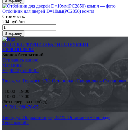
В корзину
Отбойник для дверей D=10мм(PC2850) компл
Стоимость:
204 руб./шт
В корзину
МЕТИЗЫ / ФУРНИТУРА / ИНСТРУМЕНТ
8-800-101-38-94
Звонок бесплатный
Отправить запрос
Магазины
+7 (4822) 53-38-95
Тверь, ул. Горького,
138. Остановка «Скворцова – Степанова»
: 10:00 - 19:00
: 10:00 - 17:00
(без перерыва на обед)
+7 (901) 988-70-95
Тверь, ул. Орджоникидзе,
22/25. Остановка «Площадь
Терешковой»