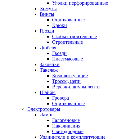
Уголки перфорированные
Хомуты
Винты
Оцинкованные
Крюки
Гвозди
Скобы строительные
Строительные
Дюбеля
Гвозди
Пластмасовые
Заклёпки
Такелаж
Комплектующие
Троссы, цепи
Веревки,шнуры,ленты
Шайбы
Гровера
Оцинкованные
Электротовары
Лампы
Галогеновые
Накаливания
Светодиодные
Удлинители и комплектующие