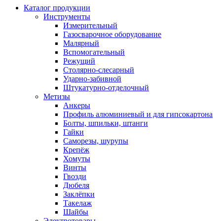
Каталог продукции
Инструменты
Измерительный
Газосварочное оборудование
Малярный
Вспомогательный
Режущий
Столярно-слесарный
Ударно-забивной
Штукатурно-отделочный
Метизы
Анкеры
Профиль алюминиевый и для гипсокартона
Болты, шпильки, штанги
Гайки
Саморезы, шурупы
Крепёж
Хомуты
Винты
Гвозди
Дюбеля
Заклёпки
Такелаж
Шайбы
Электротовары