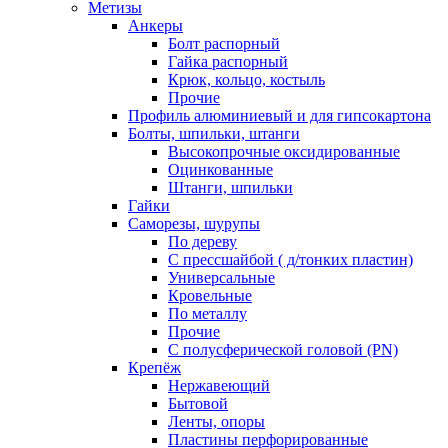
Метизы
Анкеры
Болт распорный
Гайка распорный
Крюк, кольцо, костыль
Прочие
Профиль алюминиевый и для гипсокартона
Болты, шпильки, штанги
Высокопрочные оксидированные
Оцинкованные
Штанги, шпильки
Гайки
Саморезы, шурупы
По дереву
С прессшайбой ( д/тонких пластин)
Универсальные
Кровельные
По металлу
Прочие
С полусферической головой (PN)
Крепёж
Нержавеющий
Бытовой
Ленты, опоры
Пластины перфорированные