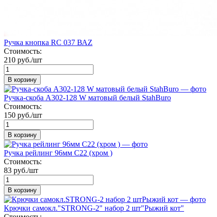
Ручка кнопка RС 037 ВАZ
Стоимость:
210 руб./шт
В корзину
Ручка-скоба A302-128 W матовый белый StahBuro
Стоимость:
150 руб./шт
В корзину
Ручка рейлинг 96мм C22 (хром )
Стоимость:
83 руб./шт
В корзину
Крючки самокл."STRONG-2" набор 2 шт"Рыжий кот"
Стоимость: