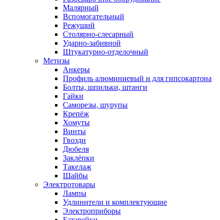
Малярный
Вспомогательный
Режущий
Столярно-слесарный
Ударно-забивной
Штукатурно-отделочный
Метизы
Анкеры
Профиль алюминиевый и для гипсокартона
Болты, шпильки, штанги
Гайки
Саморезы, шурупы
Крепёж
Хомуты
Винты
Гвозди
Дюбеля
Заклёпки
Такелаж
Шайбы
Электротовары
Лампы
Удлинители и комплектующие
Электроприборы
Батарейки