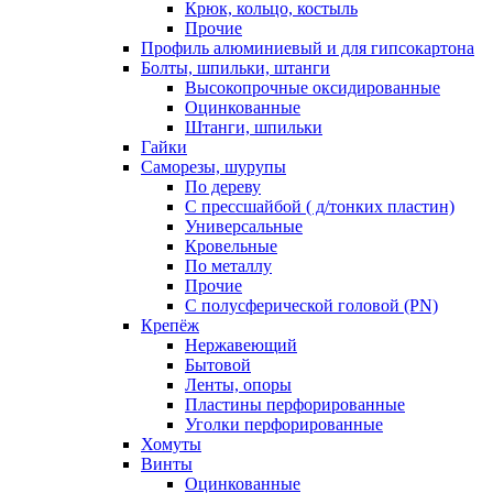
Крюк, кольцо, костыль
Прочие
Профиль алюминиевый и для гипсокартона
Болты, шпильки, штанги
Высокопрочные оксидированные
Оцинкованные
Штанги, шпильки
Гайки
Саморезы, шурупы
По дереву
С прессшайбой ( д/тонких пластин)
Универсальные
Кровельные
По металлу
Прочие
С полусферической головой (PN)
Крепёж
Нержавеющий
Бытовой
Ленты, опоры
Пластины перфорированные
Уголки перфорированные
Хомуты
Винты
Оцинкованные