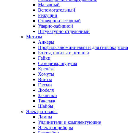
Малярный
Вспомогательный
Режущий
Столярно-слесарный
Ударно-забивной
Штукатурно-отделочный
Метизы
Анкеры
Профиль алюминиевый и для гипсокартона
Болты, шпильки, штанги
Гайки
Саморезы, шурупы
Крепёж
Хомуты
Винты
Гвозди
Дюбеля
Заклёпки
Такелаж
Шайбы
Электротовары
Лампы
Удлинители и комплектующие
Электроприборы
Батарейки