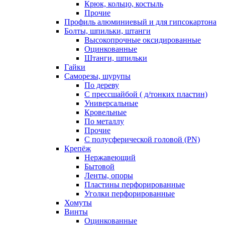
Крюк, кольцо, костыль
Прочие
Профиль алюминиевый и для гипсокартона
Болты, шпильки, штанги
Высокопрочные оксидированные
Оцинкованные
Штанги, шпильки
Гайки
Саморезы, шурупы
По дереву
С прессшайбой ( д/тонких пластин)
Универсальные
Кровельные
По металлу
Прочие
С полусферической головой (PN)
Крепёж
Нержавеющий
Бытовой
Ленты, опоры
Пластины перфорированные
Уголки перфорированные
Хомуты
Винты
Оцинкованные