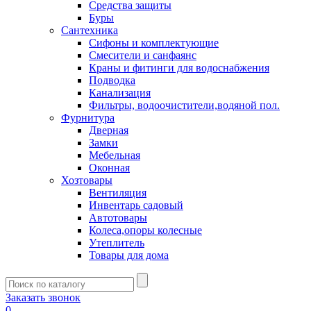
Средства защиты
Буры
Сантехника
Сифоны и комплектующие
Смесители и санфаянс
Краны и фитинги для водоснабжения
Подводка
Канализация
Фильтры, водоочистители,водяной пол.
Фурнитура
Дверная
Замки
Мебельная
Оконная
Хозтовары
Вентиляция
Инвентарь садовый
Автотовары
Колеса,опоры колесные
Утеплитель
Товары для дома
Заказать звонок
0