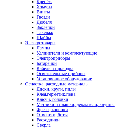
Крепёж
Хомуты
Винты
Гвозди
Дюбеля
Заклёпки
Такелаж
Шайбы
Электротовары
Лампы
Удлинители и комплектующие
Электроприборы
Батарейки
Кабель и проводка
Осветительные приборы
Установочное оборудование
Оснастка, расходные материалы
Диски, круги, пилы
Клея,герметик,пена
Ключи, головки
Метчики и плашки, держатели, клуппы
Фрезы, коронки
Отвертки, биты
Расходники
Сверла