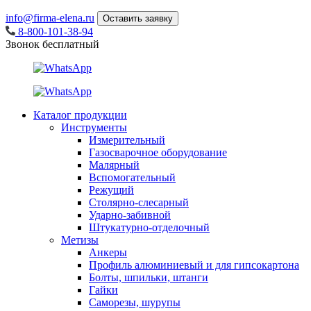
info@firma-elena.ru
Оставить заявку
8-800-101-38-94
Звонок бесплатный
Каталог продукции
Инструменты
Измерительный
Газосварочное оборудование
Малярный
Вспомогательный
Режущий
Столярно-слесарный
Ударно-забивной
Штукатурно-отделочный
Метизы
Анкеры
Профиль алюминиевый и для гипсокартона
Болты, шпильки, штанги
Гайки
Саморезы, шурупы