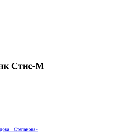
нк Стис-М
рцова – Степанова»