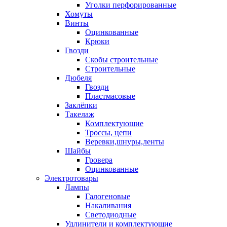
Уголки перфорированные
Хомуты
Винты
Оцинкованные
Крюки
Гвозди
Скобы строительные
Строительные
Дюбеля
Гвозди
Пластмасовые
Заклёпки
Такелаж
Комплектующие
Троссы, цепи
Веревки,шнуры,ленты
Шайбы
Гровера
Оцинкованные
Электротовары
Лампы
Галогеновые
Накаливания
Светодиодные
Удлинители и комплектующие