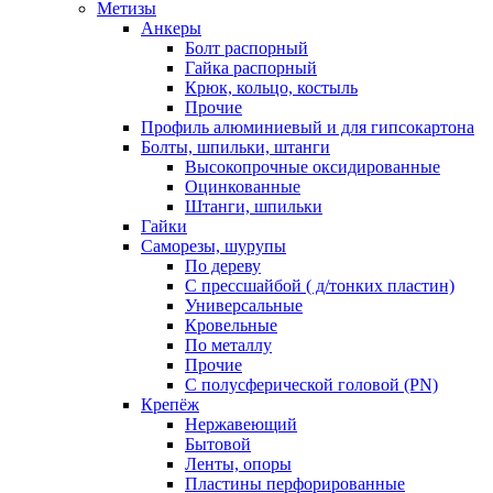
Метизы
Анкеры
Болт распорный
Гайка распорный
Крюк, кольцо, костыль
Прочие
Профиль алюминиевый и для гипсокартона
Болты, шпильки, штанги
Высокопрочные оксидированные
Оцинкованные
Штанги, шпильки
Гайки
Саморезы, шурупы
По дереву
С прессшайбой ( д/тонких пластин)
Универсальные
Кровельные
По металлу
Прочие
С полусферической головой (PN)
Крепёж
Нержавеющий
Бытовой
Ленты, опоры
Пластины перфорированные