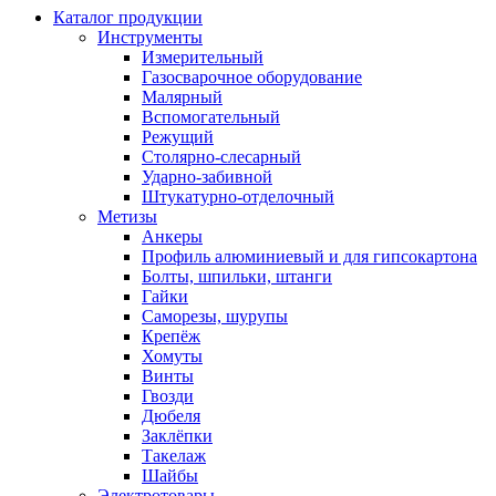
Каталог продукции
Инструменты
Измерительный
Газосварочное оборудование
Малярный
Вспомогательный
Режущий
Столярно-слесарный
Ударно-забивной
Штукатурно-отделочный
Метизы
Анкеры
Профиль алюминиевый и для гипсокартона
Болты, шпильки, штанги
Гайки
Саморезы, шурупы
Крепёж
Хомуты
Винты
Гвозди
Дюбеля
Заклёпки
Такелаж
Шайбы
Электротовары