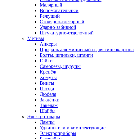
Малярный
Вспомогательный
Режущий
Столярно-слесарный
Ударно-забивной
Штукатурно-отделочный
Метизы
Анкеры
Профиль алюминиевый и для гипсокартона
Болты, шпильки, штанги
Гайки
Саморезы, шурупы
Крепёж
Хомуты
Винты
Гвозди
Дюбеля
Заклёпки
Такелаж
Шайбы
Электротовары
Лампы
Удлинители и комплектующие
Электроприборы
Батарейки