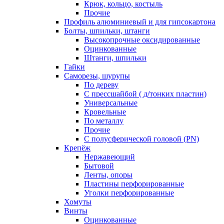
Крюк, кольцо, костыль
Прочие
Профиль алюминиевый и для гипсокартона
Болты, шпильки, штанги
Высокопрочные оксидированные
Оцинкованные
Штанги, шпильки
Гайки
Саморезы, шурупы
По дереву
С прессшайбой ( д/тонких пластин)
Универсальные
Кровельные
По металлу
Прочие
С полусферической головой (PN)
Крепёж
Нержавеющий
Бытовой
Ленты, опоры
Пластины перфорированные
Уголки перфорированные
Хомуты
Винты
Оцинкованные