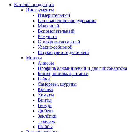
Каталог продукции
Инструменты
Измерительный
Газосварочное оборудование
Малярный
Вспомогательный
Режущий
Столярно-слесарный
Ударно-забивной
Штукатурно-отделочный
Метизы
Анкеры
Профиль алюминиевый и для гипсокартона
Болты, шпильки, штанги
Гайки
Саморезы, шурупы
Крепёж
Хомуты
Винты
Гвозди
Дюбеля
Заклёпки
Такелаж
Шайбы
Электротовары