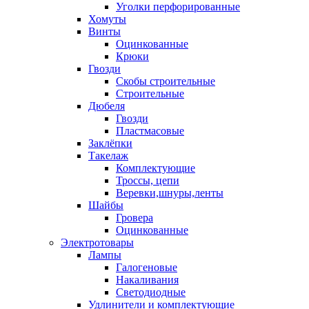
Уголки перфорированные
Хомуты
Винты
Оцинкованные
Крюки
Гвозди
Скобы строительные
Строительные
Дюбеля
Гвозди
Пластмасовые
Заклёпки
Такелаж
Комплектующие
Троссы, цепи
Веревки,шнуры,ленты
Шайбы
Гровера
Оцинкованные
Электротовары
Лампы
Галогеновые
Накаливания
Светодиодные
Удлинители и комплектующие