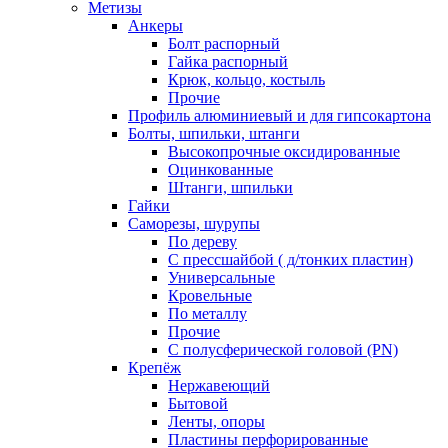
Метизы
Анкеры
Болт распорный
Гайка распорный
Крюк, кольцо, костыль
Прочие
Профиль алюминиевый и для гипсокартона
Болты, шпильки, штанги
Высокопрочные оксидированные
Оцинкованные
Штанги, шпильки
Гайки
Саморезы, шурупы
По дереву
С прессшайбой ( д/тонких пластин)
Универсальные
Кровельные
По металлу
Прочие
С полусферической головой (PN)
Крепёж
Нержавеющий
Бытовой
Ленты, опоры
Пластины перфорированные