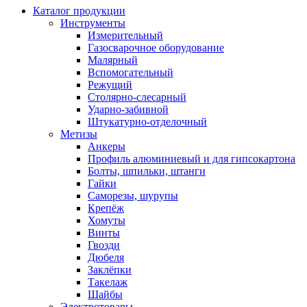
Каталог продукции
Инструменты
Измерительный
Газосварочное оборудование
Малярный
Вспомогательный
Режущий
Столярно-слесарный
Ударно-забивной
Штукатурно-отделочный
Метизы
Анкеры
Профиль алюминиевый и для гипсокартона
Болты, шпильки, штанги
Гайки
Саморезы, шурупы
Крепёж
Хомуты
Винты
Гвозди
Дюбеля
Заклёпки
Такелаж
Шайбы
Электротовары