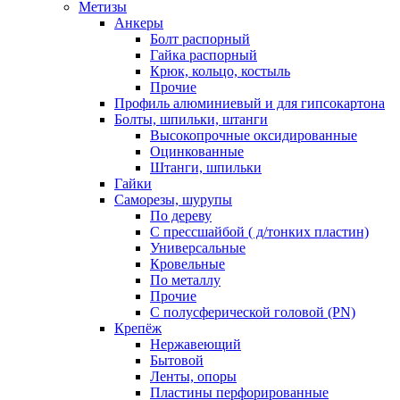
Метизы
Анкеры
Болт распорный
Гайка распорный
Крюк, кольцо, костыль
Прочие
Профиль алюминиевый и для гипсокартона
Болты, шпильки, штанги
Высокопрочные оксидированные
Оцинкованные
Штанги, шпильки
Гайки
Саморезы, шурупы
По дереву
С прессшайбой ( д/тонких пластин)
Универсальные
Кровельные
По металлу
Прочие
С полусферической головой (PN)
Крепёж
Нержавеющий
Бытовой
Ленты, опоры
Пластины перфорированные