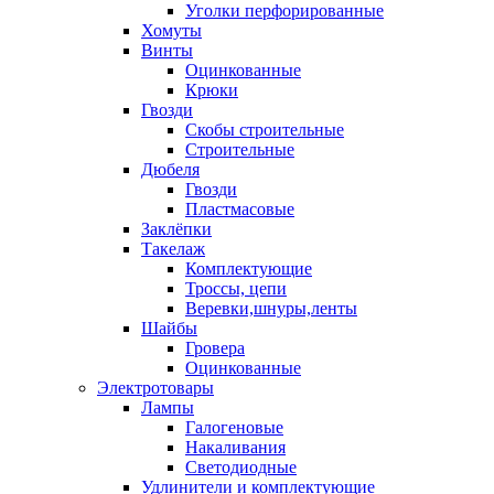
Уголки перфорированные
Хомуты
Винты
Оцинкованные
Крюки
Гвозди
Скобы строительные
Строительные
Дюбеля
Гвозди
Пластмасовые
Заклёпки
Такелаж
Комплектующие
Троссы, цепи
Веревки,шнуры,ленты
Шайбы
Гровера
Оцинкованные
Электротовары
Лампы
Галогеновые
Накаливания
Светодиодные
Удлинители и комплектующие