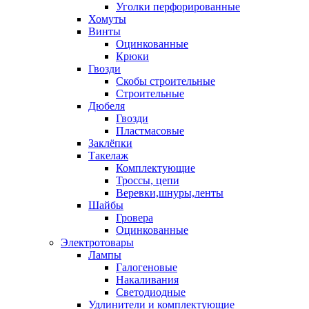
Уголки перфорированные
Хомуты
Винты
Оцинкованные
Крюки
Гвозди
Скобы строительные
Строительные
Дюбеля
Гвозди
Пластмасовые
Заклёпки
Такелаж
Комплектующие
Троссы, цепи
Веревки,шнуры,ленты
Шайбы
Гровера
Оцинкованные
Электротовары
Лампы
Галогеновые
Накаливания
Светодиодные
Удлинители и комплектующие