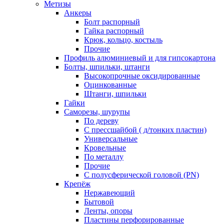
Метизы
Анкеры
Болт распорный
Гайка распорный
Крюк, кольцо, костыль
Прочие
Профиль алюминиевый и для гипсокартона
Болты, шпильки, штанги
Высокопрочные оксидированные
Оцинкованные
Штанги, шпильки
Гайки
Саморезы, шурупы
По дереву
С прессшайбой ( д/тонких пластин)
Универсальные
Кровельные
По металлу
Прочие
С полусферической головой (PN)
Крепёж
Нержавеющий
Бытовой
Ленты, опоры
Пластины перфорированные