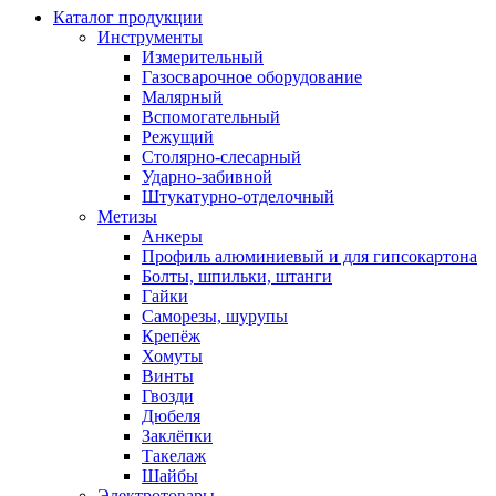
Каталог продукции
Инструменты
Измерительный
Газосварочное оборудование
Малярный
Вспомогательный
Режущий
Столярно-слесарный
Ударно-забивной
Штукатурно-отделочный
Метизы
Анкеры
Профиль алюминиевый и для гипсокартона
Болты, шпильки, штанги
Гайки
Саморезы, шурупы
Крепёж
Хомуты
Винты
Гвозди
Дюбеля
Заклёпки
Такелаж
Шайбы
Электротовары