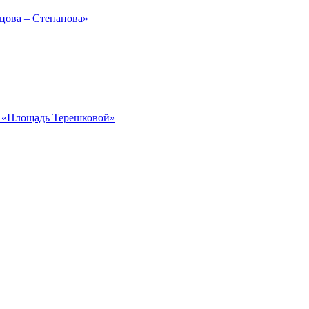
рцова – Степанова»
ка «Площадь Терешковой»