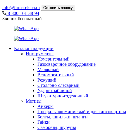
info@firma-elena.ru
Оставить заявку
8-800-101-38-94
Звонок бесплатный
Каталог продукции
Инструменты
Измерительный
Газосварочное оборудование
Малярный
Вспомогательный
Режущий
Столярно-слесарный
Ударно-забивной
Штукатурно-отделочный
Метизы
Анкеры
Профиль алюминиевый и для гипсокартона
Болты, шпильки, штанги
Гайки
Саморезы, шурупы