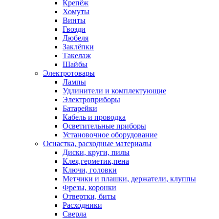
Крепёж
Хомуты
Винты
Гвозди
Дюбеля
Заклёпки
Такелаж
Шайбы
Электротовары
Лампы
Удлинители и комплектующие
Электроприборы
Батарейки
Кабель и проводка
Осветительные приборы
Установочное оборудование
Оснастка, расходные материалы
Диски, круги, пилы
Клея,герметик,пена
Ключи, головки
Метчики и плашки, держатели, клуппы
Фрезы, коронки
Отвертки, биты
Расходники
Сверла