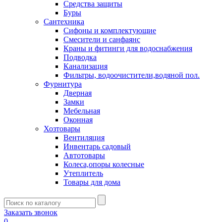
Средства защиты
Буры
Сантехника
Сифоны и комплектующие
Смесители и санфаянс
Краны и фитинги для водоснабжения
Подводка
Канализация
Фильтры, водоочистители,водяной пол.
Фурнитура
Дверная
Замки
Мебельная
Оконная
Хозтовары
Вентиляция
Инвентарь садовый
Автотовары
Колеса,опоры колесные
Утеплитель
Товары для дома
Заказать звонок
0