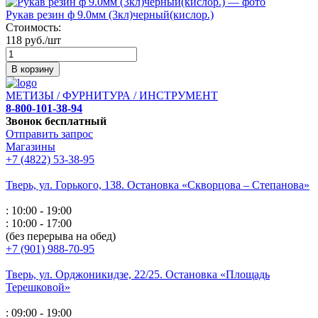
Рукав резин ф 9.0мм (3кл)черный(кислор.)
Стоимость:
118 руб./шт
В корзину
МЕТИЗЫ / ФУРНИТУРА / ИНСТРУМЕНТ
8-800-101-38-94
Звонок бесплатный
Отправить запрос
Магазины
+7 (4822) 53-38-95
Тверь, ул. Горького,
138. Остановка «Скворцова – Степанова»
: 10:00 - 19:00
: 10:00 - 17:00
(без перерыва на обед)
+7 (901) 988-70-95
Тверь, ул. Орджоникидзе,
22/25. Остановка «Площадь
Терешковой»
: 09:00 - 19:00