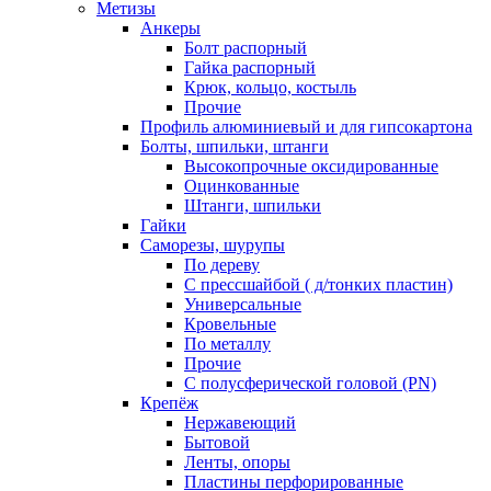
Метизы
Анкеры
Болт распорный
Гайка распорный
Крюк, кольцо, костыль
Прочие
Профиль алюминиевый и для гипсокартона
Болты, шпильки, штанги
Высокопрочные оксидированные
Оцинкованные
Штанги, шпильки
Гайки
Саморезы, шурупы
По дереву
С прессшайбой ( д/тонких пластин)
Универсальные
Кровельные
По металлу
Прочие
С полусферической головой (PN)
Крепёж
Нержавеющий
Бытовой
Ленты, опоры
Пластины перфорированные