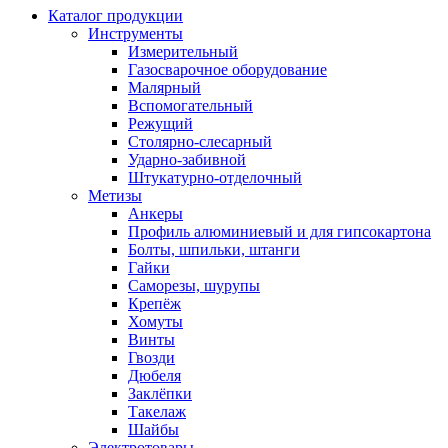
Каталог продукции
Инструменты
Измерительный
Газосварочное оборудование
Малярный
Вспомогательный
Режущий
Столярно-слесарный
Ударно-забивной
Штукатурно-отделочный
Метизы
Анкеры
Профиль алюминиевый и для гипсокартона
Болты, шпильки, штанги
Гайки
Саморезы, шурупы
Крепёж
Хомуты
Винты
Гвозди
Дюбеля
Заклёпки
Такелаж
Шайбы
Электротовары