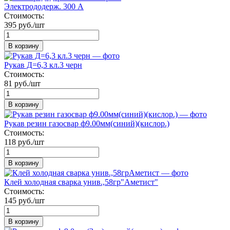
Электрододерж. 300 А
Стоимость:
395 руб./шт
В корзину
Рукав Д=6,3 кл.3 черн
Стоимость:
81 руб./шт
В корзину
Рукав резин газосвар ф9.00мм(синий)(кислор.)
Стоимость:
118 руб./шт
В корзину
Клей холодная сварка унив.,58гр"Аметист"
Стоимость:
145 руб./шт
В корзину