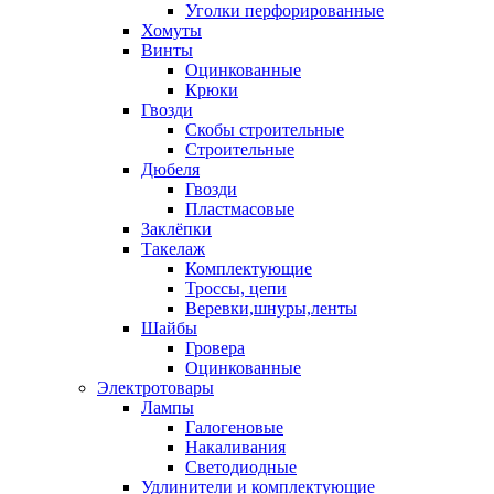
Уголки перфорированные
Хомуты
Винты
Оцинкованные
Крюки
Гвозди
Скобы строительные
Строительные
Дюбеля
Гвозди
Пластмасовые
Заклёпки
Такелаж
Комплектующие
Троссы, цепи
Веревки,шнуры,ленты
Шайбы
Гровера
Оцинкованные
Электротовары
Лампы
Галогеновые
Накаливания
Светодиодные
Удлинители и комплектующие