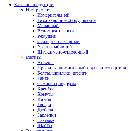
Каталог продукции
Инструменты
Измерительный
Газосварочное оборудование
Малярный
Вспомогательный
Режущий
Столярно-слесарный
Ударно-забивной
Штукатурно-отделочный
Метизы
Анкеры
Профиль алюминиевый и для гипсокартона
Болты, шпильки, штанги
Гайки
Саморезы, шурупы
Крепёж
Хомуты
Винты
Гвозди
Дюбеля
Заклёпки
Такелаж
Шайбы
Электротовары