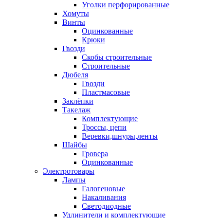
Уголки перфорированные
Хомуты
Винты
Оцинкованные
Крюки
Гвозди
Скобы строительные
Строительные
Дюбеля
Гвозди
Пластмасовые
Заклёпки
Такелаж
Комплектующие
Троссы, цепи
Веревки,шнуры,ленты
Шайбы
Гровера
Оцинкованные
Электротовары
Лампы
Галогеновые
Накаливания
Светодиодные
Удлинители и комплектующие