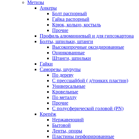
Метизы
Анкеры
Болт распорный
Гайка распорный
Крюк, кольцо, костыль
Прочие
Профиль алюминиевый и для гипсокартона
Болты, шпильки, штанги
Высокопрочные оксидированные
Оцинкованные
Штанги, шпильки
Гайки
Саморезы, шурупы
По дереву
С прессшайбой ( д/тонких пластин)
Универсальные
Кровельные
По металлу
Прочие
С полусферической головой (PN)
Крепёж
Нержавеющий
Бытовой
Ленты, опоры
Пластины перфорированные