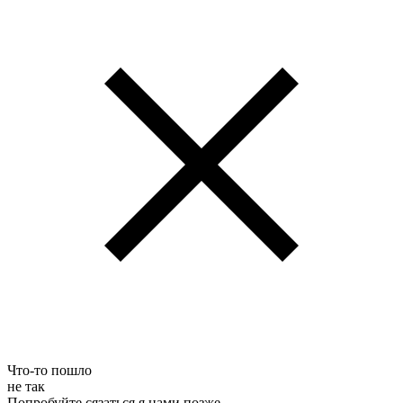
Что-то пошло
не так
Попробуйте сязаться я нами позже.