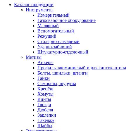
Каталог продукции
Инструменты
Измерительный
Газосварочное оборудование
Малярный
Вспомогательный
Режущий
Столярно-слесарный
Ударно-забивной
Штукатурно-отделочный
Метизы
Анкеры
Профиль алюминиевый и для гипсокартона
Болты, шпильки, штанги
Гайки
Саморезы, шурупы
Крепёж
Хомуты
Винты
Гвозди
Дюбеля
Заклёпки
Такелаж
Шайбы
Электротовары