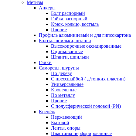
Метизы
Анкеры
Болт распорный
Гайка распорный
Крюк, кольцо, костыль
Прочие
Профиль алюминиевый и для гипсокартона
Болты, шпильки, штанги
Высокопрочные оксидированные
Оцинкованные
Штанги, шпильки
Гайки
Саморезы, шурупы
По дереву
С прессшайбой ( д/тонких пластин)
Универсальные
Кровельные
По металлу
Прочие
С полусферической головой (PN)
Крепёж
Нержавеющий
Бытовой
Ленты, опоры
Пластины перфорированные