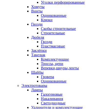
Уголки перфорированные
Хомуты
Винты
Оцинкованные
Крюки
Гвозди
Скобы строительные
Строительные
Дюбеля
Гвозди
Пластмасовые
Заклёпки
Такелаж
Комплектующие
Троссы, цепи
Веревки,шнуры,ленты
Шайбы
Гровера
Оцинкованные
Электротовары
Лампы
Галогеновые
Накаливания
Светодиодные
Удлинители и комплектующие