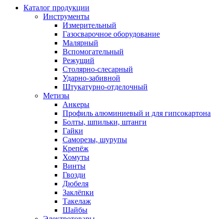
Каталог продукции
Инструменты
Измерительный
Газосварочное оборудование
Малярный
Вспомогательный
Режущий
Столярно-слесарный
Ударно-забивной
Штукатурно-отделочный
Метизы
Анкеры
Профиль алюминиевый и для гипсокартона
Болты, шпильки, штанги
Гайки
Саморезы, шурупы
Крепёж
Хомуты
Винты
Гвозди
Дюбеля
Заклёпки
Такелаж
Шайбы
Электротовары