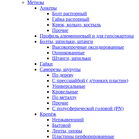
Метизы
Анкеры
Болт распорный
Гайка распорный
Крюк, кольцо, костыль
Прочие
Профиль алюминиевый и для гипсокартона
Болты, шпильки, штанги
Высокопрочные оксидированные
Оцинкованные
Штанги, шпильки
Гайки
Саморезы, шурупы
По дереву
С прессшайбой ( д/тонких пластин)
Универсальные
Кровельные
По металлу
Прочие
С полусферической головой (PN)
Крепёж
Нержавеющий
Бытовой
Ленты, опоры
Пластины перфорированные