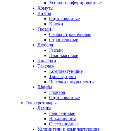
Уголки перфорированные
Хомуты
Винты
Оцинкованные
Крюки
Гвозди
Скобы строительные
Строительные
Дюбеля
Гвозди
Пластмасовые
Заклёпки
Такелаж
Комплектующие
Троссы, цепи
Веревки,шнуры,ленты
Шайбы
Гровера
Оцинкованные
Электротовары
Лампы
Галогеновые
Накаливания
Светодиодные
Удлинители и комплектующие