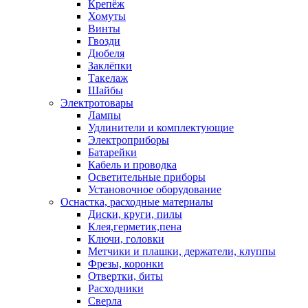
Крепёж
Хомуты
Винты
Гвозди
Дюбеля
Заклёпки
Такелаж
Шайбы
Электротовары
Лампы
Удлинители и комплектующие
Электроприборы
Батарейки
Кабель и проводка
Осветительные приборы
Установочное оборудование
Оснастка, расходные материалы
Диски, круги, пилы
Клея,герметик,пена
Ключи, головки
Метчики и плашки, держатели, клуппы
Фрезы, коронки
Отвертки, биты
Расходники
Сверла