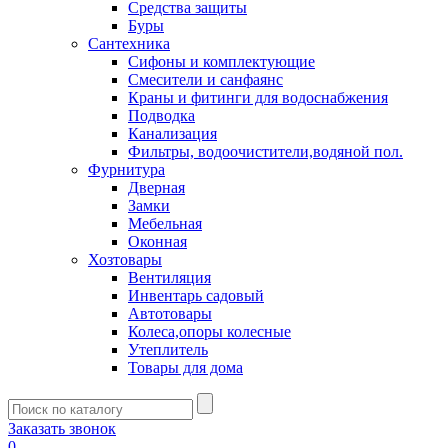
Средства защиты
Буры
Сантехника
Сифоны и комплектующие
Смесители и санфаянс
Краны и фитинги для водоснабжения
Подводка
Канализация
Фильтры, водоочистители,водяной пол.
Фурнитура
Дверная
Замки
Мебельная
Оконная
Хозтовары
Вентиляция
Инвентарь садовый
Автотовары
Колеса,опоры колесные
Утеплитель
Товары для дома
Заказать звонок
0