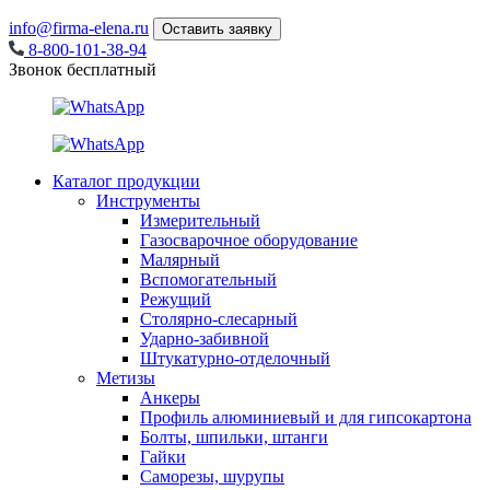
info@firma-elena.ru
Оставить заявку
8-800-101-38-94
Звонок бесплатный
Каталог продукции
Инструменты
Измерительный
Газосварочное оборудование
Малярный
Вспомогательный
Режущий
Столярно-слесарный
Ударно-забивной
Штукатурно-отделочный
Метизы
Анкеры
Профиль алюминиевый и для гипсокартона
Болты, шпильки, штанги
Гайки
Саморезы, шурупы