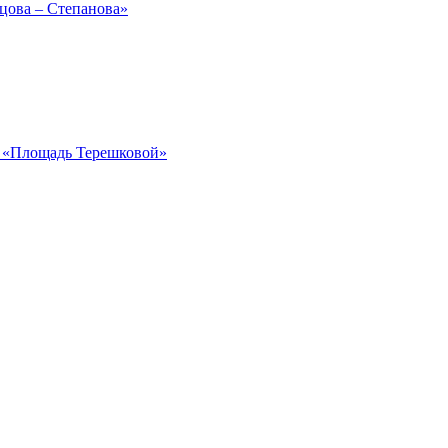
рцова – Степанова»
ка «Площадь Терешковой»