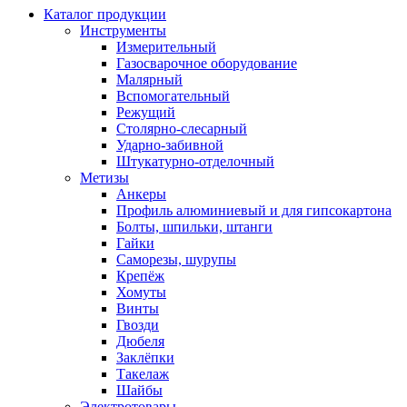
Каталог продукции
Инструменты
Измерительный
Газосварочное оборудование
Малярный
Вспомогательный
Режущий
Столярно-слесарный
Ударно-забивной
Штукатурно-отделочный
Метизы
Анкеры
Профиль алюминиевый и для гипсокартона
Болты, шпильки, штанги
Гайки
Саморезы, шурупы
Крепёж
Хомуты
Винты
Гвозди
Дюбеля
Заклёпки
Такелаж
Шайбы
Электротовары