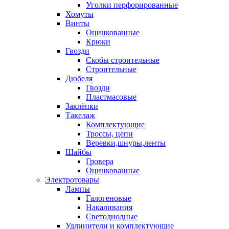
Уголки перфорированные
Хомуты
Винты
Оцинкованные
Крюки
Гвозди
Скобы строительные
Строительные
Дюбеля
Гвозди
Пластмасовые
Заклёпки
Такелаж
Комплектующие
Троссы, цепи
Веревки,шнуры,ленты
Шайбы
Гровера
Оцинкованные
Электротовары
Лампы
Галогеновые
Накаливания
Светодиодные
Удлинители и комплектующие