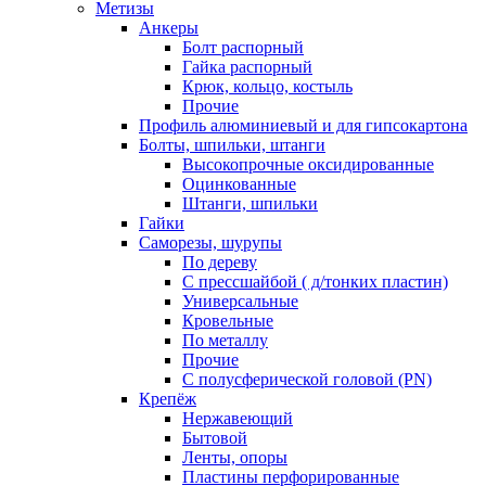
Метизы
Анкеры
Болт распорный
Гайка распорный
Крюк, кольцо, костыль
Прочие
Профиль алюминиевый и для гипсокартона
Болты, шпильки, штанги
Высокопрочные оксидированные
Оцинкованные
Штанги, шпильки
Гайки
Саморезы, шурупы
По дереву
С прессшайбой ( д/тонких пластин)
Универсальные
Кровельные
По металлу
Прочие
С полусферической головой (PN)
Крепёж
Нержавеющий
Бытовой
Ленты, опоры
Пластины перфорированные