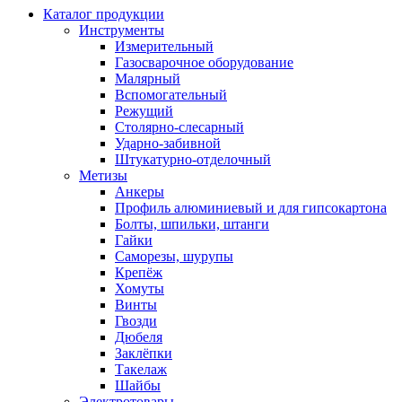
Каталог продукции
Инструменты
Измерительный
Газосварочное оборудование
Малярный
Вспомогательный
Режущий
Столярно-слесарный
Ударно-забивной
Штукатурно-отделочный
Метизы
Анкеры
Профиль алюминиевый и для гипсокартона
Болты, шпильки, штанги
Гайки
Саморезы, шурупы
Крепёж
Хомуты
Винты
Гвозди
Дюбеля
Заклёпки
Такелаж
Шайбы
Электротовары