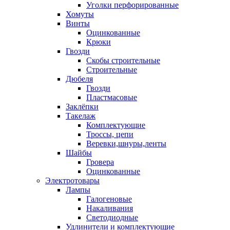
Уголки перфорированные
Хомуты
Винты
Оцинкованные
Крюки
Гвозди
Скобы строительные
Строительные
Дюбеля
Гвозди
Пластмасовые
Заклёпки
Такелаж
Комплектующие
Троссы, цепи
Веревки,шнуры,ленты
Шайбы
Гровера
Оцинкованные
Электротовары
Лампы
Галогеновые
Накаливания
Светодиодные
Удлинители и комплектующие