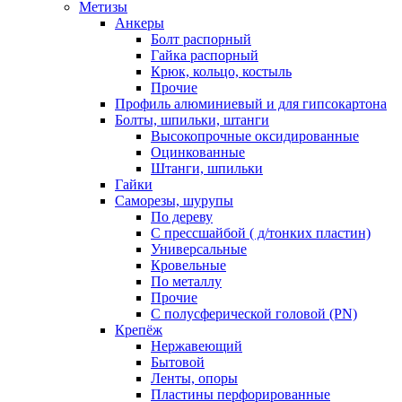
Метизы
Анкеры
Болт распорный
Гайка распорный
Крюк, кольцо, костыль
Прочие
Профиль алюминиевый и для гипсокартона
Болты, шпильки, штанги
Высокопрочные оксидированные
Оцинкованные
Штанги, шпильки
Гайки
Саморезы, шурупы
По дереву
С прессшайбой ( д/тонких пластин)
Универсальные
Кровельные
По металлу
Прочие
С полусферической головой (PN)
Крепёж
Нержавеющий
Бытовой
Ленты, опоры
Пластины перфорированные