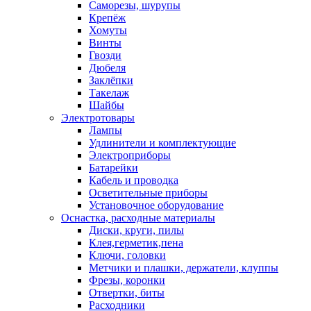
Саморезы, шурупы
Крепёж
Хомуты
Винты
Гвозди
Дюбеля
Заклёпки
Такелаж
Шайбы
Электротовары
Лампы
Удлинители и комплектующие
Электроприборы
Батарейки
Кабель и проводка
Осветительные приборы
Установочное оборудование
Оснастка, расходные материалы
Диски, круги, пилы
Клея,герметик,пена
Ключи, головки
Метчики и плашки, держатели, клуппы
Фрезы, коронки
Отвертки, биты
Расходники