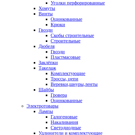
Уголки перфорированные
Хомуты
Винты
Оцинкованные
Крюки
Гвозди
Скобы строительные
Строительные
Дюбеля
Гвозди
Пластмасовые
Заклёпки
Такелаж
Комплектующие
Троссы, цепи
Веревки,шнуры,ленты
Шайбы
Гровера
Оцинкованные
Электротовары
Лампы
Галогеновые
Накаливания
Светодиодные
Удлинители и комплектующие