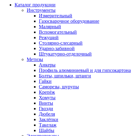
Каталог продукции
Инструменты
Измерительный
Газосварочное оборудование
Малярный
Вспомогательный
Режущий
Столярно-слесарный
Ударно-забивной
Штукатурно-отделочный
Метизы
Анкеры
Профиль алюминиевый и для гипсокартона
Болты, шпильки, штанги
Гайки
Саморезы, шурупы
Крепёж
Хомуты
Винты
Гвозди
Дюбеля
Заклёпки
Такелаж
Шайбы
Электротовары