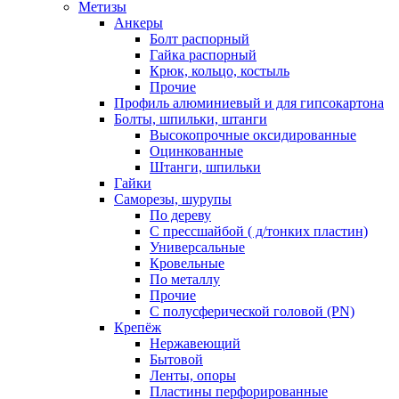
Метизы
Анкеры
Болт распорный
Гайка распорный
Крюк, кольцо, костыль
Прочие
Профиль алюминиевый и для гипсокартона
Болты, шпильки, штанги
Высокопрочные оксидированные
Оцинкованные
Штанги, шпильки
Гайки
Саморезы, шурупы
По дереву
С прессшайбой ( д/тонких пластин)
Универсальные
Кровельные
По металлу
Прочие
С полусферической головой (PN)
Крепёж
Нержавеющий
Бытовой
Ленты, опоры
Пластины перфорированные